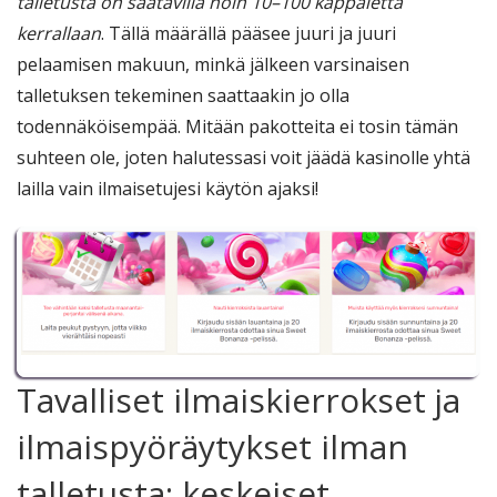
talletusta on saatavilla noin 10–100 kappaletta
kerrallaan
. Tällä määrällä pääsee juuri ja juuri
pelaamisen makuun, minkä jälkeen varsinaisen
talletuksen tekeminen saattaakin jo olla
todennäköisempää. Mitään pakotteita ei tosin tämän
suhteen ole, joten halutessasi voit jäädä kasinolle yhtä
lailla vain ilmaisetujesi käytön ajaksi!
Tavalliset ilmaiskierrokset ja
ilmaispyöräytykset ilman
talletusta: keskeiset