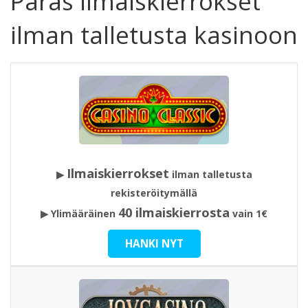
Paras ilmaiskierrokset
ilman talletusta kasinoon
Ilmaiskierrokset
▶
ilman talletusta
rekisteröitymällä
40 ilmaiskierrosta
▶ Ylimääräinen
vain 1€
HANKI NYT