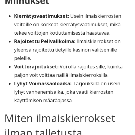
Miinukset
Kierrätysvaatimukset:
Usein ilmaiskierrosten
voitoille on korkeat kierrätysvaatimukset, mikä
tekee voittojen kotiuttamisesta haastavaa.
Rajoitettu Pelivalikoima:
Ilmaiskierrokset on
yleensä rajoitettu tietyille kasinon valitsemille
peleille.
Voittorajoitukset:
Voi olla rajoitus sille, kuinka
paljon voit voittaa näillä ilmaiskierroksilla.
Lyhyt Voimassaoloaika:
Tarjouksilla on usein
lyhyt vanhenemisaika, joka vaatii kierrosten
käyttämisen määräajassa.
Miten ilmaiskierrokset
ilman talletusta