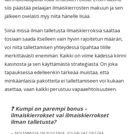
siis päästää pelaajan ilmaiskierrosten makuun ja sen
jälkeen ovelasti myy niitä hänelle lisää.
Siinä missä ilman talletusta ilmaiskierroksia saattaa
tosiaan saada itselleen vain hyvin rajoitetun määrän,
voi niitä tallettamisen yhteydessä tipahtaa tilille
merkittävästi enemmän. Kaikki on viime kädessä kiinni
kasinosta ja sen käyttämästä strategiasta. On joka
tapauksessa edelleenkin tärkeää muistaa, että
minkäänlaisia pakotteita ei tallettamiseen voi kukaan
asettaa, vaan kaikki perustuu vapaaehtoisuuteen.
❓ Kumpi on parempi bonus –
ilmaiskierrokset vai ilmaiskierrokset
ilman talletusta?
MOLEMMISSA ON PUOLENSA. JOS HALUAT YRITTÄÄ