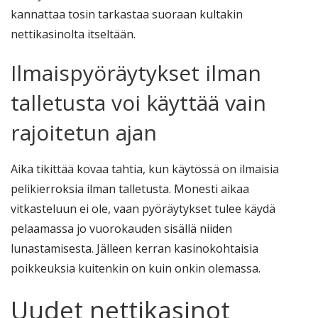
kannattaa tosin tarkastaa suoraan kultakin
nettikasinolta itseltään.
Ilmaispyöräytykset ilman
talletusta voi käyttää vain
rajoitetun ajan
Aika tikittää kovaa tahtia, kun käytössä on ilmaisia
pelikierroksia ilman talletusta. Monesti aikaa
vitkasteluun ei ole, vaan pyöräytykset tulee käydä
pelaamassa jo vuorokauden sisällä niiden
lunastamisesta. Jälleen kerran kasinokohtaisia
poikkeuksia kuitenkin on kuin onkin olemassa.
Uudet nettikasinot