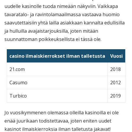
uudelle kasinolle tuoda nimeään näkyviin. Vaikkapa
tavaratalo- ja ravintolamaailmassa vastaava huomio
saavutettaisiin yhtä lailla asiakkaan kannalta edullisilla
ja hulluilla avajaistarjouksilla, joten mitään
suunnattoman poikkeuksellista ei tässä ole.
casino ilmaiskierrokset ilman talletusta
Vuosi
21.com
2018
Casumo
2012
Turbico
2019
Jo vuosikymmenen olemassa olleilla kasinoilla ei ole
enää juurikaan todistettavaa, joten eniten uudet
kasinot ilmaiskierroksia ilman talletusta jakavat!