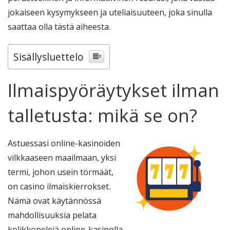
jokaiseen kysymykseen ja uteliaisuuteen, joka sinulla
saattaa olla tästä aiheesta.
Sisällysluettelo
Ilmaispyöräytykset ilman
talletusta: mikä se on?
Astuessasi online-kasinoiden
vilkkaaseen maailmaan, yksi
termi, johon usein törmäät,
on casino ilmaiskierrokset.
Nämä ovat käytännössä
mahdollisuuksia pelata
kolikkopelejä online-kasinolla