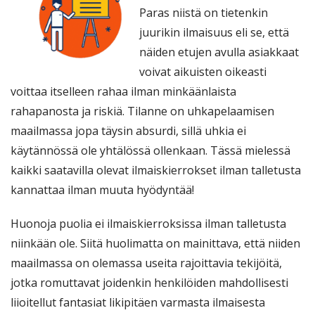
Paras niistä on tietenkin
juurikin ilmaisuus eli se, että
näiden etujen avulla asiakkaat
voivat aikuisten oikeasti
voittaa itselleen rahaa ilman minkäänlaista
rahapanosta ja riskiä. Tilanne on uhkapelaamisen
maailmassa jopa täysin absurdi, sillä uhkia ei
käytännössä ole yhtälössä ollenkaan. Tässä mielessä
kaikki saatavilla olevat ilmaiskierrokset ilman talletusta
kannattaa ilman muuta hyödyntää!
Huonoja puolia ei ilmaiskierroksissa ilman talletusta
niinkään ole. Siitä huolimatta on mainittava, että niiden
maailmassa on olemassa useita rajoittavia tekijöitä,
jotka romuttavat joidenkin henkilöiden mahdollisesti
liioitellut fantasiat likipitäen varmasta ilmaisesta