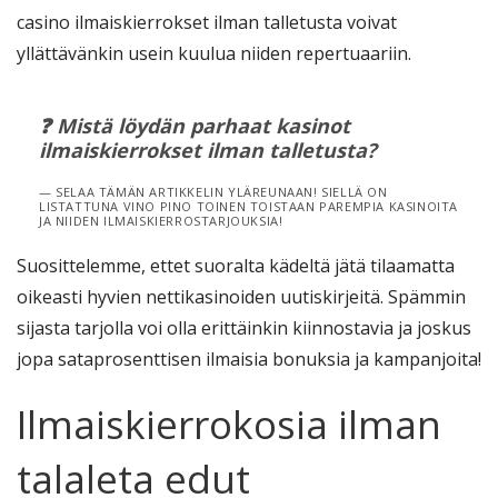
casino ilmaiskierrokset ilman talletusta voivat
yllättävänkin usein kuulua niiden repertuaariin.
❓ Mistä löydän parhaat kasinot
ilmaiskierrokset ilman talletusta?
SELAA TÄMÄN ARTIKKELIN YLÄREUNAAN! SIELLÄ ON
LISTATTUNA VINO PINO TOINEN TOISTAAN PAREMPIA KASINOITA
JA NIIDEN ILMAISKIERROSTARJOUKSIA!
Suosittelemme, ettet suoralta kädeltä jätä tilaamatta
oikeasti hyvien nettikasinoiden uutiskirjeitä. Spämmin
sijasta tarjolla voi olla erittäinkin kiinnostavia ja joskus
jopa sataprosenttisen ilmaisia bonuksia ja kampanjoita!
Ilmaiskierrokosia ilman
talaleta edut