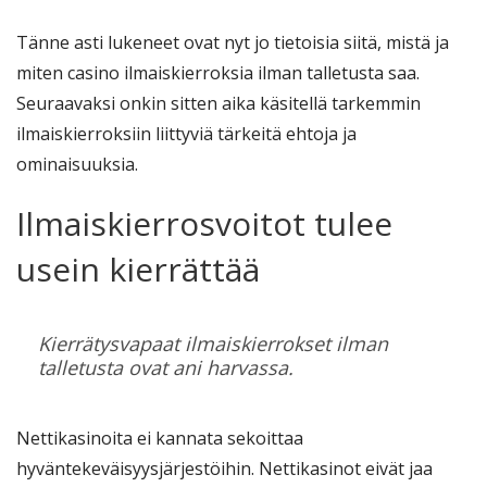
Tänne asti lukeneet ovat nyt jo tietoisia siitä, mistä ja
miten casino ilmaiskierroksia ilman talletusta saa.
Seuraavaksi onkin sitten aika käsitellä tarkemmin
ilmaiskierroksiin liittyviä tärkeitä ehtoja ja
ominaisuuksia.
Ilmaiskierrosvoitot tulee
usein kierrättää
Kierrätysvapaat ilmaiskierrokset ilman
talletusta ovat ani harvassa.
Nettikasinoita ei kannata sekoittaa
hyväntekeväisyysjärjestöihin. Nettikasinot eivät jaa