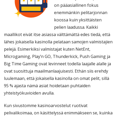
on pääasiallinen fokus
enemmänkin pelitarjonnan
koossa kuin yksittäisten
pelien laadussa. Kaikki
maallikot eivät itse asiassa välttämättä edes tiedä, että
lähes jokaisella kasinolla pelataan samojen valmistajien
pelejä. Esimerkiksi valmistajat kuten NetEnt,
Microgaming, Play’n GO, Thunderkick, Push Gaming ja
Big Time Gaming ovat levinneet todella laajalle alalle ja
ovat suosittuja maailmanlaajuisesti. Ethän siis erehdy
luulemaan, että jokaisella kasinolla on omat pelit, sillä
95 % ajasta nämä asiat hoidetaan puhtaiden
yhteistyökuvioiden avulla.
Kun sivustomme kasinoarvostelut ruotivat
pelivalikoimaa, on käsittelyssä enimmäkseen se, kuinka