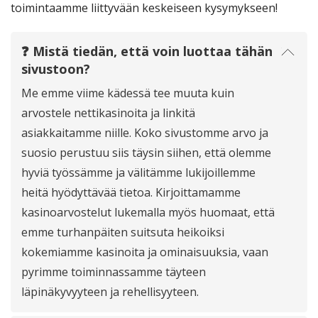
toimintaamme liittyvään keskeiseen kysymykseen!
❓ Mistä tiedän, että voin luottaa tähän
sivustoon?
Me emme viime kädessä tee muuta kuin
arvostele nettikasinoita ja linkitä
asiakkaitamme niille. Koko sivustomme arvo ja
suosio perustuu siis täysin siihen, että olemme
hyviä työssämme ja välitämme lukijoillemme
heitä hyödyttävää tietoa. Kirjoittamamme
kasinoarvostelut lukemalla myös huomaat, että
emme turhanpäiten suitsuta heikoiksi
kokemiamme kasinoita ja ominaisuuksia, vaan
pyrimme toiminnassamme täyteen
läpinäkyvyyteen ja rehellisyyteen.