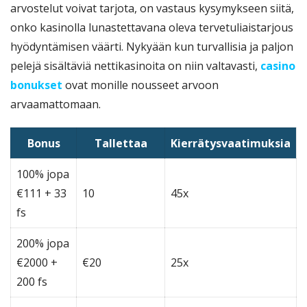
arvostelut voivat tarjota, on vastaus kysymykseen siitä,
onko kasinolla lunastettavana oleva tervetuliaistarjous
hyödyntämisen väärti. Nykyään kun turvallisia ja paljon
pelejä sisältäviä nettikasinoita on niin valtavasti,
casino
bonukset
ovat monille nousseet arvoon
arvaamattomaan.
Bonus
Tallettaa
Kierrätysvaatimuksia
100% jopa
€111 + 33
10
45x
fs
200% jopa
€2000 +
€20
25x
200 fs