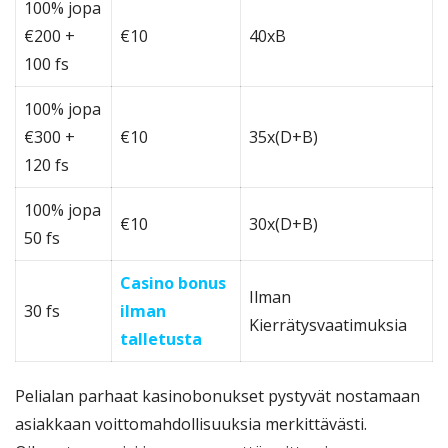
100% jopa
€200 +
€10
40xB
100 fs
100% jopa
€300 +
€10
35x(D+B)
120 fs
100% jopa
€10
30x(D+B)
50 fs
Casino bonus
Ilman
30 fs
ilman
Kierrätysvaatimuksia
talletusta
Pelialan parhaat kasinobonukset pystyvät nostamaan
asiakkaan voittomahdollisuuksia merkittävästi.