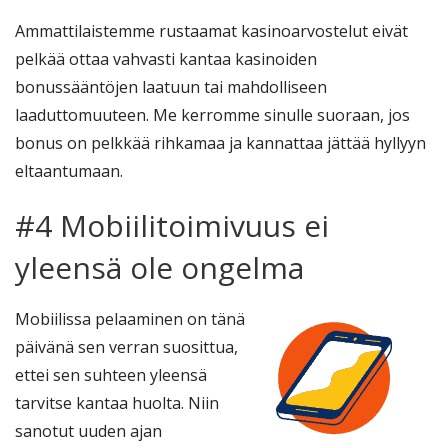
Ammattilaistemme rustaamat kasinoarvostelut eivät
pelkää ottaa vahvasti kantaa kasinoiden
bonussääntöjen laatuun tai mahdolliseen
laaduttomuuteen. Me kerromme sinulle suoraan, jos
bonus on pelkkää rihkamaa ja kannattaa jättää hyllyyn
eltaantumaan.
#4 Mobiilitoimivuus ei
yleensä ole ongelma
Mobiilissa pelaaminen on tänä
päivänä sen verran suosittua,
ettei sen suhteen yleensä
tarvitse kantaa huolta. Niin
sanotut uuden ajan