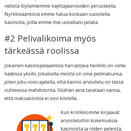
netistä löytämiemme käyttäjäarvioiden perusteella.
Nyrkkisääntönä emme halua koskaan suositella
kasinoita, joilla emme itse uskaltaisi pelata.
#2 Pelivalikoima myös
tärkeässä roolissa
Jokainen kasinopelaamista harrastava henkilö on viime
kädessä yksilö. Jokaisella meistä on oma pelimakunsa,
joten joku voisi ajatella, että kasino arvostelu on tässä
suhteessa mahdotonta. Sitähän aina tavataan sanoa,
että makuasioista ei sovi kiistellä…
Kun kriitikkomme kirjaavat
arvosteluihin kokemuksia
kasinoista ja niiden peleistä,