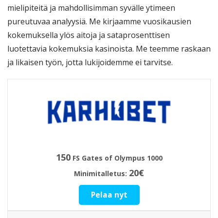
mielipiteitä ja mahdollisimman syvälle ytimeen
pureutuvaa analyysiä. Me kirjaamme vuosikausien
kokemuksella ylös aitoja ja sataprosenttisen
luotettavia kokemuksia kasinoista. Me teemme raskaan
ja likaisen työn, jotta lukijoidemme ei tarvitse.
150
FS Gates of Olympus 1000
20€
Minimitalletus:
Pelaa nyt