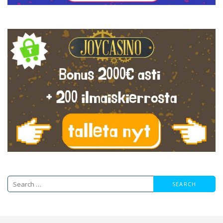
S
e
a