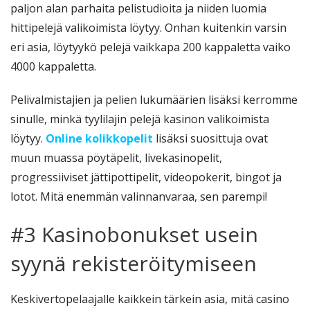
paljon alan parhaita pelistudioita ja niiden luomia
hittipelejä valikoimista löytyy. Onhan kuitenkin varsin
eri asia, löytyykö pelejä vaikkapa 200 kappaletta vaiko
4000 kappaletta.
Pelivalmistajien ja pelien lukumäärien lisäksi kerromme
sinulle, minkä tyylilajin pelejä kasinon valikoimista
löytyy.
Online kolikkopelit
lisäksi suosittuja ovat
muun muassa pöytäpelit, livekasinopelit,
progressiiviset jättipottipelit, videopokerit, bingot ja
lotot. Mitä enemmän valinnanvaraa, sen parempi!
#3 Kasinobonukset usein
syynä rekisteröitymiseen
Keskivertopelaajalle kaikkein tärkein asia, mitä casino