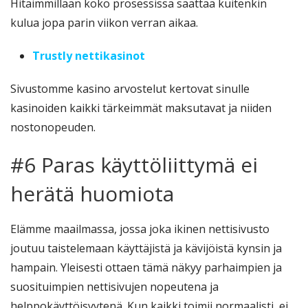
Hitaimmillaan koko prosessissa saattaa kuitenkin
kulua jopa parin viikon verran aikaa.
Trustly nettikasinot
Sivustomme kasino arvostelut kertovat sinulle
kasinoiden kaikki tärkeimmät maksutavat ja niiden
nostonopeuden.
#6 Paras käyttöliittymä ei
herätä huomiota
Elämme maailmassa, jossa joka ikinen nettisivusto
joutuu taistelemaan käyttäjistä ja kävijöistä kynsin ja
hampain. Yleisesti ottaen tämä näkyy parhaimpien ja
suosituimpien nettisivujen nopeutena ja
helppokäyttöisyytenä. Kun kaikki toimii normaalisti, ei