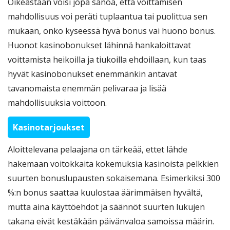
Oikeastaan voisi jopa sanoa, että voittamisen
mahdollisuus voi peräti tuplaantua tai puolittua sen
mukaan, onko kyseessä hyvä bonus vai huono bonus.
Huonot kasinobonukset lähinnä hankaloittavat
voittamista heikoilla ja tiukoilla ehdoillaan, kun taas
hyvät kasinobonukset enemmänkin antavat
tavanomaista enemmän pelivaraa ja lisää
mahdollisuuksia voittoon.
Kasinotarjoukset
Aloittelevana pelaajana on tärkeää, ettet lähde
hakemaan voitokkaita kokemuksia kasinoista pelkkien
suurten bonuslupausten sokaisemana. Esimerkiksi 300
%:n bonus saattaa kuulostaa äärimmäisen hyvältä,
mutta aina käyttöehdot ja säännöt suurten lukujen
takana eivät kestäkään päivänvaloa samoissa määrin.