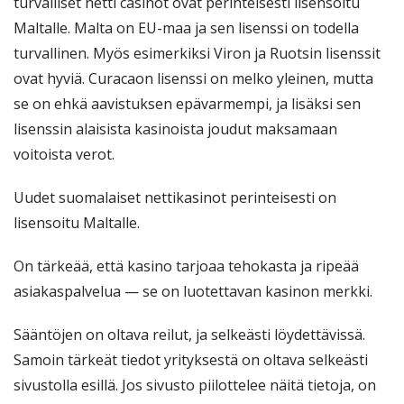
turvalliset netti casinot ovat perinteisesti lisensoitu
Maltalle. Malta on EU-maa ja sen lisenssi on todella
turvallinen. Myös esimerkiksi Viron ja Ruotsin lisenssit
ovat hyviä. Curacaon lisenssi on melko yleinen, mutta
se on ehkä aavistuksen epävarmempi, ja lisäksi sen
lisenssin alaisista kasinoista joudut maksamaan
voitoista verot.
Uudet suomalaiset nettikasinot perinteisesti on
lisensoitu Maltalle.
On tärkeää, että kasino tarjoaa tehokasta ja ripeää
asiakaspalvelua — se on luotettavan kasinon merkki.
Sääntöjen on oltava reilut, ja selkeästi löydettävissä.
Samoin tärkeät tiedot yrityksestä on oltava selkeästi
sivustolla esillä. Jos sivusto piilottelee näitä tietoja, on