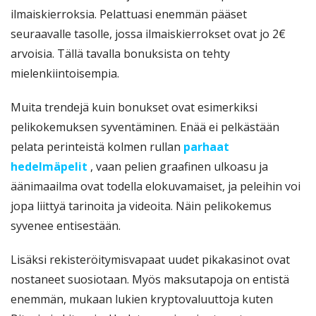
ilmaiskierroksia. Pelattuasi enemmän pääset
seuraavalle tasolle, jossa ilmaiskierrokset ovat jo 2€
arvoisia. Tällä tavalla bonuksista on tehty
mielenkiintoisempia.
Muita trendejä kuin bonukset ovat esimerkiksi
pelikokemuksen syventäminen. Enää ei pelkästään
pelata perinteistä kolmen rullan
parhaat
hedelmäpelit
, vaan pelien graafinen ulkoasu ja
äänimaailma ovat todella elokuvamaiset, ja peleihin voi
jopa liittyä tarinoita ja videoita. Näin pelikokemus
syvenee entisestään.
Lisäksi rekisteröitymisvapaat uudet pikakasinot ovat
nostaneet suosiotaan. Myös maksutapoja on entistä
enemmän, mukaan lukien kryptovaluuttoja kuten