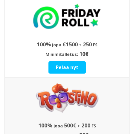
100%
€1500
250
jopa
+
FS
10€
Minimitalletus:
Pelaa nyt
100%
500€
200
jopa
+
FS