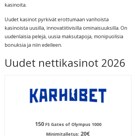
kasinoita.
Uudet kasinot pyrkivät erottumaan vanhoista
kasinoista uusilla, innovatiitivisilla ominaisuuksilla. On
uudenlaisia pelejä, uusia maksutapoja, monipuolisia
bonuksia ja niin edelleen.
Uudet nettikasinot 2026
150
FS Gates of Olympus 1000
20€
Minimitalletus: