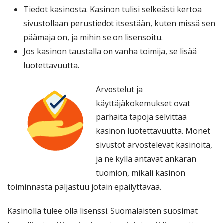
Tiedot kasinosta. Kasinon tulisi selkeästi kertoa
sivustollaan perustiedot itsestään, kuten missä sen
päämaja on, ja mihin se on lisensoitu.
Jos kasinon taustalla on vanha toimija, se lisää
luotettavuutta.
Arvostelut ja
käyttäjäkokemukset ovat
parhaita tapoja selvittää
kasinon luotettavuutta. Monet
sivustot arvostelevat kasinoita,
ja ne kyllä antavat ankaran
tuomion, mikäli kasinon
toiminnasta paljastuu jotain epäilyttävää.
Kasinolla tulee olla lisenssi. Suomalaisten suosimat