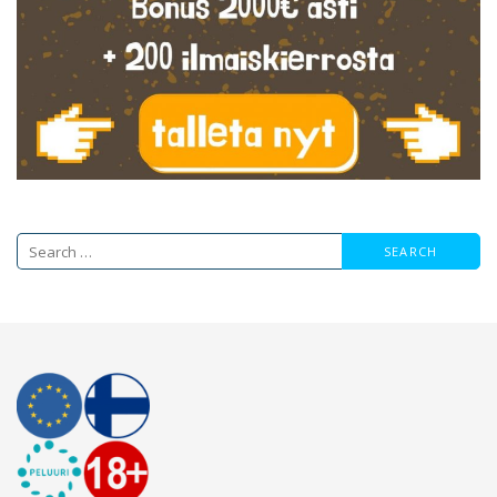
S
e
a
r
c
h
f
o