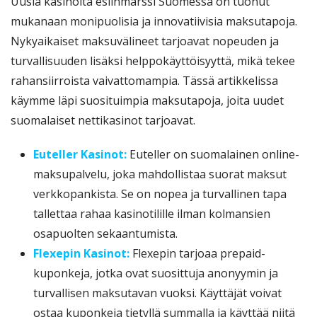
Uusia kasinoita esiinmarssi Suomessa on tuonut
mukanaan monipuolisia ja innovatiivisia maksutapoja.
Nykyaikaiset maksuvälineet tarjoavat nopeuden ja
turvallisuuden lisäksi helppokäyttöisyyttä, mikä tekee
rahansiirroista vaivattomampia. Tässä artikkelissa
käymme läpi suosituimpia maksutapoja, joita uudet
suomalaiset nettikasinot tarjoavat.
Euteller Kasinot:
Euteller on suomalainen online-
maksupalvelu, joka mahdollistaa suorat maksut
verkkopankista. Se on nopea ja turvallinen tapa
tallettaa rahaa kasinotilille ilman kolmansien
osapuolten sekaantumista.
Flexepin Kasinot:
Flexepin tarjoaa prepaid-
kuponkeja, jotka ovat suosittuja anonyymin ja
turvallisen maksutavan vuoksi. Käyttäjät voivat
ostaa kuponkeja tietyllä summalla ja käyttää niitä