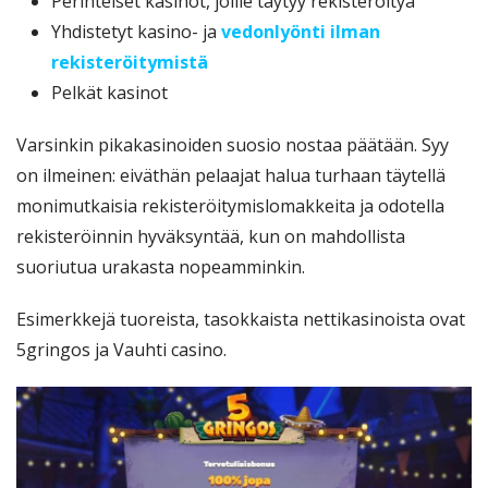
Perinteiset kasinot, joille täytyy rekisteröityä
Yhdistetyt kasino- ja
vedonlyönti ilman
rekisteröitymistä
Pelkät kasinot
Varsinkin pikakasinoiden suosio nostaa päätään. Syy
on ilmeinen: eiväthän pelaajat halua turhaan täytellä
monimutkaisia rekisteröitymislomakkeita ja odotella
rekisteröinnin hyväksyntää, kun on mahdollista
suoriutua urakasta nopeamminkin.
Esimerkkejä tuoreista, tasokkaista nettikasinoista ovat
5gringos ja Vauhti casino.