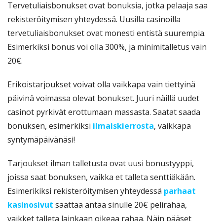
Tervetuliaisbonukset ovat bonuksia, jotka pelaaja saa
rekisteröitymisen yhteydessä. Uusilla casinoilla
tervetuliaisbonukset ovat monesti entistä suurempia.
Esimerkiksi bonus voi olla 300%, ja minimitalletus vain
20€.
Erikoistarjoukset voivat olla vaikkapa vain tiettyinä
päivinä voimassa olevat bonukset. Juuri näillä uudet
casinot pyrkivät erottumaan massasta. Saatat saada
bonuksen, esimerkiksi
ilmaiskierrosta
, vaikkapa
syntymäpäivänäsi!
Tarjoukset ilman talletusta ovat uusi bonustyyppi,
joissa saat bonuksen, vaikka et talleta senttiäkään.
Esimerikiksi rekisteröitymisen yhteydessä
parhaat
kasinosivut
saattaa antaa sinulle 20€ pelirahaa,
vaikket talleta lainkaan oikeaa rahaa. Näin pääset