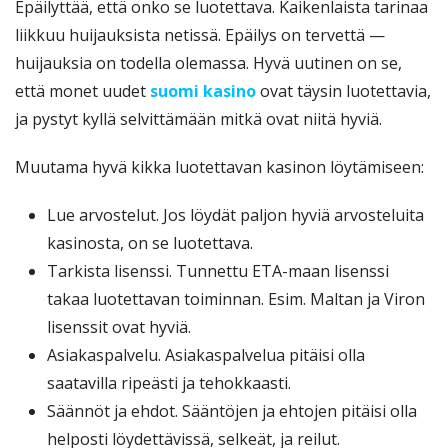
Epäilyttää, että onko se luotettava. Kaikenlaista tarinaa
liikkuu huijauksista netissä. Epäilys on tervettä —
huijauksia on todella olemassa. Hyvä uutinen on se,
että monet uudet
suomi kasino
ovat täysin luotettavia,
ja pystyt kyllä selvittämään mitkä ovat niitä hyviä.
Muutama hyvä kikka luotettavan kasinon löytämiseen:
Lue arvostelut. Jos löydät paljon hyviä arvosteluita
kasinosta, on se luotettava.
Tarkista lisenssi. Tunnettu ETA-maan lisenssi
takaa luotettavan toiminnan. Esim. Maltan ja Viron
lisenssit ovat hyviä.
Asiakaspalvelu. Asiakaspalvelua pitäisi olla
saatavilla ripeästi ja tehokkaasti.
Säännöt ja ehdot. Sääntöjen ja ehtojen pitäisi olla
helposti löydettävissä, selkeät, ja reilut.