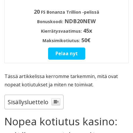
20
FS Bonanza Trillion -pelissä
NDB20NEW
Bonuskoodi:
45x
Kierrätysvaatimus:
50€
Maksimikotiutus:
Pelaa nyt
Tässä artikkelissa kerromme tarkemmin, mitä ovat
nopeat kotiutukset ja miten ne toimivat.
Sisällysluettelo
Nopea kotiutus kasino: