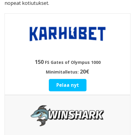
nopeat kotiutukset.
150
FS Gates of Olympus 1000
20€
Minimitalletus:
Pelaa nyt