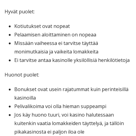
Hyvät puolet:
Kotiutukset ovat nopeat
Pelaamisen aloittaminen on nopeaa
Missään vaiheessa ei tarvitse täyttää
monimutkaisia ja vaikeita lomakkeita
Ei tarvitse antaa kasinolle yksilöllisiä henkilötietoja
Huonot puolet:
Bonukset ovat usein rajatummat kuin perinteisillä
kasinoilla
Pelivalikoima voi olla hieman suppeampi
Jos käy huono tuuri, voi kasino halutessaan
kuitenkin vaatia lomakkeiden täyttelyä, ja tällöin
pikakasinosta ei paljon iloa ole