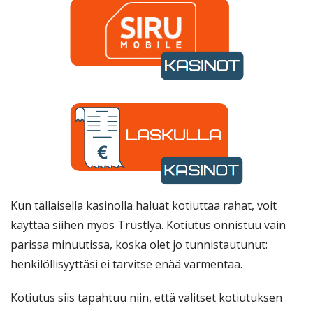
Kun tällaisella kasinolla haluat kotiuttaa rahat, voit
käyttää siihen myös Trustlyä. Kotiutus onnistuu vain
parissa minuutissa, koska olet jo tunnistautunut:
henkilöllisyyttäsi ei tarvitse enää varmentaa.
Kotiutus siis tapahtuu niin, että valitset kotiutuksen