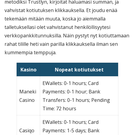
metodiksi Trustlyn, kirjoitat haluamasi summan, ja
vahvistat kotiutuksen klikkauksella. Et joudu enää
tekemään mitään muuta, koska jo aiemmalla
talletuksellasi olet vahvistanut henkilöllisyytesi
verkkopankkitunnuksilla. Näin pystyt nyt kotiuttamaan
rahat tilille heti vain parilla klikkauksella ilman sen
kummempia temppuja.
Kasino
Nopeat kotiutukset
EWallets: 0-1 hours; Card
Maneki
Payments: 0-1 hour; Bank
Casino
Transfers: 0-1 hours; Pending
Time: 72 hours
EWallets: 0-1 hours; Card
Casiqo
Payments: 1-5 days; Bank