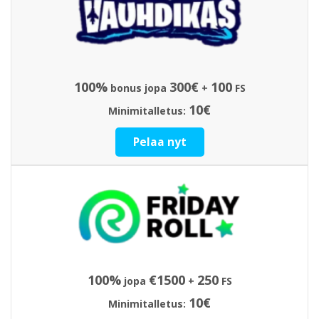
100%
300€
100
bonus jopa
+
FS
10€
Minimitalletus:
Pelaa nyt
100%
€1500
250
jopa
+
FS
10€
Minimitalletus: