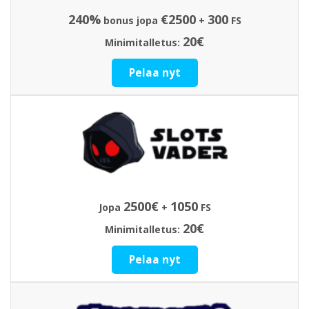
240%
€2500
300
bonus jopa
+
FS
20€
Minimitalletus:
Pelaa nyt
2500€
1050
Jopa
+
FS
20€
Minimitalletus:
Pelaa nyt