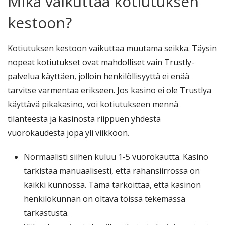
Mikä vaikuttaa kotiutuksen
kestoon?
Kotiutuksen kestoon vaikuttaa muutama seikka. Täysin
nopeat kotiutukset ovat mahdolliset vain Trustly-
palvelua käyttäen, jolloin henkilöllisyyttä ei enää
tarvitse varmentaa erikseen. Jos kasino ei ole Trustlya
käyttävä pikakasino, voi kotiutukseen mennä
tilanteesta ja kasinosta riippuen yhdestä
vuorokaudesta jopa yli viikkoon.
Normaalisti siihen kuluu 1-5 vuorokautta. Kasino
tarkistaa manuaalisesti, että rahansiirrossa on
kaikki kunnossa. Tämä tarkoittaa, että kasinon
henkilökunnan on oltava töissä tekemässä
tarkastusta.