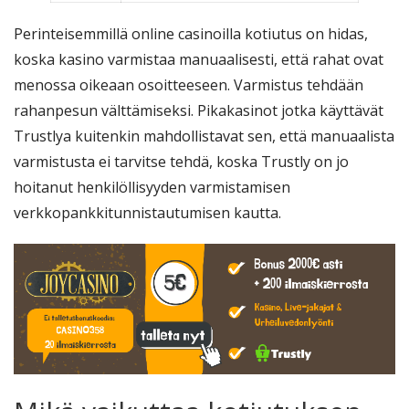
Perinteisemmillä online casinoilla kotiutus on hidas,
koska kasino varmistaa manuaalisesti, että rahat ovat
menossa oikeaan osoitteeseen. Varmistus tehdään
rahanpesun välttämiseksi. Pikakasinot jotka käyttävät
Trustlya kuitenkin mahdollistavat sen, että manuaalista
varmistusta ei tarvitse tehdä, koska Trustly on jo
hoitanut henkilöllisyyden varmistamisen
verkkopankkitunnistautumisen kautta.