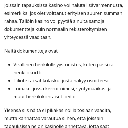
joissain tapauksissa kasino voi haluta lisävarmennusta,
esimerkiksi jos olet voittanut erityisen suuren summan
rahaa. Tällöin kasino voi pyytää sinulta samoja
dokumentteja kuin normaalin rekisteröitymisen
yhteydessä vaaditaan.
Näitä dokumentteja ovat:
Virallinen henkilöllisyystodistus, kuten passi tai
henkilökortti
Tiliote tai sähkölasku, josta näkyy osoitteesi
Lomake, jossa kerrot nimesi, syntymäaikasi ja
muut henkilökohtaiset tiedot
Yleensä siis näitä ei pikakasinoilla tosiaan vaadita,
mutta kannattaa varautua siihen, että joissain
tapauksissa ne on kasinolle annettava, jotta saat