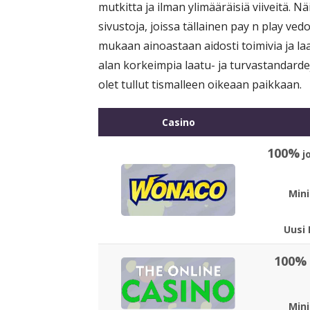
mutkitta ja ilman ylimääräisiä viiveitä. N
sivustoja, joissa tällainen pay n play v
mukaan ainoastaan aidosti toimivia ja la
alan korkeimpia laatu- ja turvastandarde
olet tullut tismalleen oikeaan paikkaan.
Casino
100%
j
Mini
Uusi 
100%
Mini