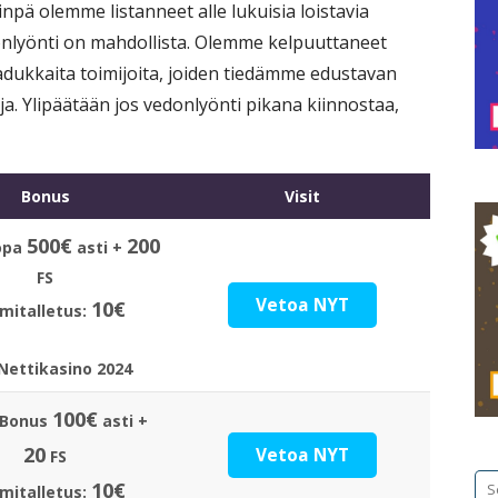
äinpä olemme listanneet alle lukuisia loistavia
edonlyönti on mahdollista. Olemme kelpuuttaneet
adukkaita toimijoita, joiden tiedämme edustavan
ja. Ylipäätään jos vedonlyönti pikana kiinnostaa,
Bonus
Visit
500€
200
opa
asti +
FS
Vetoa NYT
10€
mitalletus:
Nettikasino 2024
100€
Bonus
asti +
20
Vetoa NYT
FS
S
10€
mitalletus: