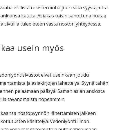
atia erillistä rekisteröintiä juuri siitä syystä, että
ipankkinsa kautta. Asiakas toisin sanottuna hoitaa
silla sivuilla tulee eteen vasta noston yhteydessä.
akaa usein myös
vedonlyöntisivustot eivät useinkaan joudu
armentamista ja asiakirjojen lähettelyä. Syynä tähän
o ennen pelaamaan pääsyä. Saman asian ansiosta
iteilla tavanomaista nopeammin.
siakkaansa nostopyynnön lähettämisen jälkeen
kotiutusten käsittelyä. Vedonlyönti ilman
useita vedonlyöntitoimistoja automatisoimaan