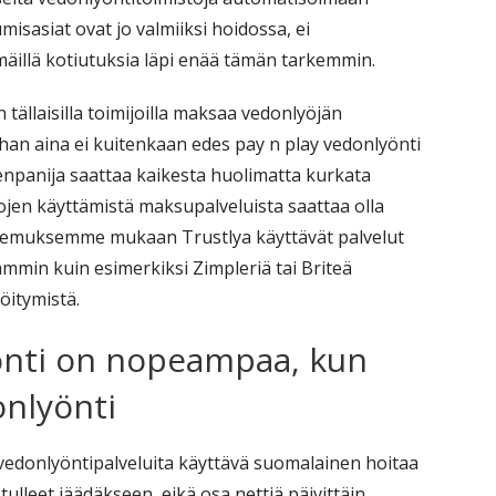
sasiat ovat jo valmiiksi hoidossa, ei
lmäillä kotiutuksia läpi enää tämän tarkemmin.
tällaisilla toimijoilla maksaa vedonlyöjän
Ihan aina ei kuitenkaan edes pay n play vedonlyönti
npanija saattaa kaikesta huolimatta kurkata
ojen käyttämistä maksupalveluista saattaa olla
 Kokemuksemme mukaan Trustlya käyttävät palvelut
eammin kuin esimerkiksi Zimpleriä tai Briteä
öitymistä.
önti on nopeampaa, kun
onlyönti
vedonlyöntipalveluita käyttävä suomalainen hoitaa
tulleet jäädäkseen, eikä osa nettiä päivittäin