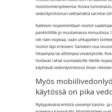
nostotoimenpiteensä. Koska tunnistautumi
vedonlyöntisivun välttämättä tarvitse si
Kaikkein nopeimmillaan nostot saatetaan 
pankkitilille jo muutamassa minuutissa. 
ole näin nopeaa, vaan uhkapelien toimee
nostot läpi erikseen. Samaten osa sivust
hitaampia tai alttiimpia viivästyksille.
hoitavat rahat suomalaisille tileille nop
käyttävät vedonlyöntisivut ilman rekister
Myös mobiilivedonly
käytössä on pika ved
Nykypäivänä entistä useampi kasino- ja 
toimensa kännykällä. Mobiililaitteet ovat 