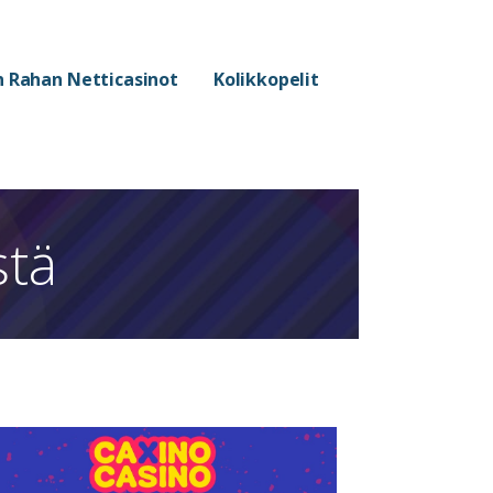
 Rahan Netticasinot
Kolikkopelit
stä