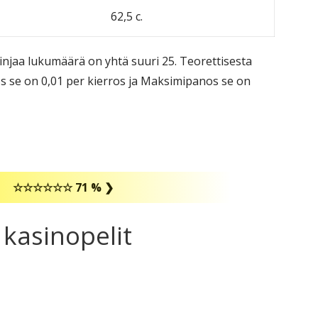
62,5 c.
linjaa lukumäärä on yhtä suuri 25. Teorettisesta
 se on 0,01 per kierros ja Maksimipanos se on
☆☆☆☆☆☆ 71 % ❯
 kasinopelit