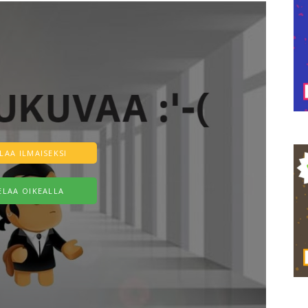
LAA ILMAISEKSI
ELAA OIKEALLA