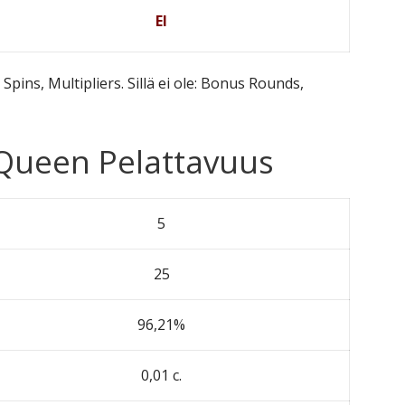
EI
Spins, Multipliers. Sillä ei ole: Bonus Rounds,
 Queen Pelattavuus
5
25
96,21%
0,01 c.