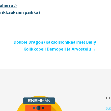
aherrat)
 rikkauksien paikka)
Double Dragon (Kaksoislohikäärme) Bally
Kolikkopeli Demopeli Ja Arvostelu →
ET
Su