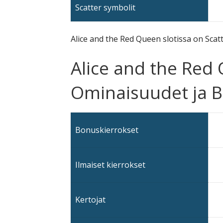
Scatter symbolit
Alice and the Red Queen slotissa on Scatt
Alice and the Red
Ominaisuudet ja 
Bonuskierrokset
Ilmaiset kierrokset
Kertojat