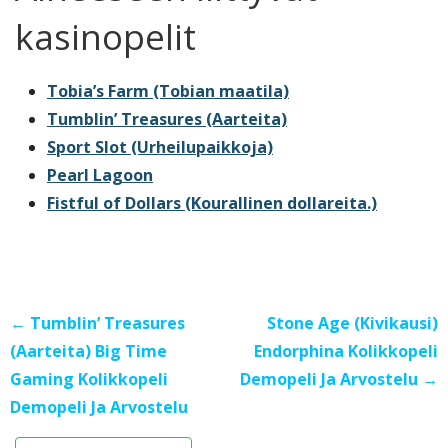
kasinopelit
Tobia’s Farm (Tobian maatila)
Tumblin’ Treasures (Aarteita)
Sport Slot (Urheilupaikkoja)
Pearl Lagoon
Fistful of Dollars (Kourallinen dollareita.)
← Tumblin’ Treasures
Stone Age (Kivikausi)
(Aarteita) Big Time
Endorphina Kolikkopeli
Gaming Kolikkopeli
Demopeli Ja Arvostelu →
Demopeli Ja Arvostelu