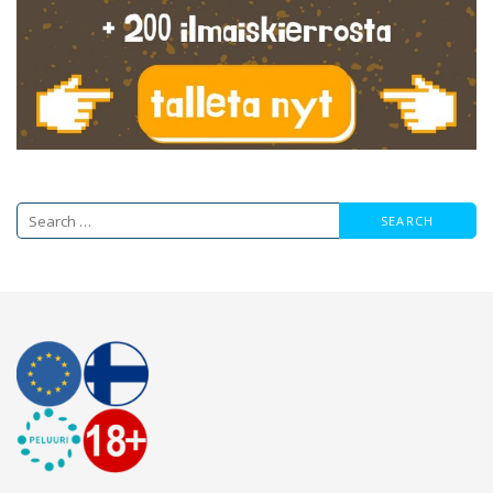
S
e
a
r
c
h
f
o
r