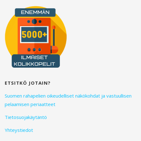
:
ETSITKÖ JOTAIN?
Suomen rahapelien oikeudelliset näkökohdat ja vastuullisen
pelaamisen periaatteet
Tietosuojakäytäntö
Yhteystiedot