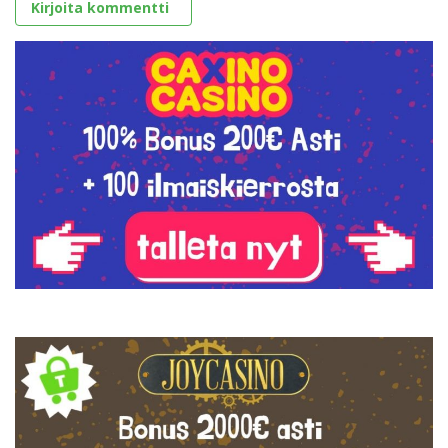
Kirjoita kommentti