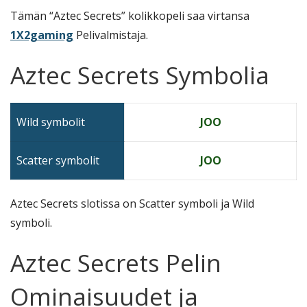
Tämän “Aztec Secrets” kolikkopeli saa virtansa
1X2gaming
Pelivalmistaja.
Aztec Secrets Symbolia
Wild symbolit
JOO
Scatter symbolit
JOO
Aztec Secrets slotissa on Scatter symboli ja Wild
symboli.
Aztec Secrets Pelin
Ominaisuudet ja