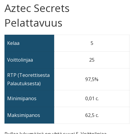
Aztec Secrets
Pelattavuus
Kelaa
5
Voittolinjaa
25
RTP (Teorettisesta
97,5%
Palautuksesta)
Minimipanos
0,01 c.
Maksimipanos
62,5 c.
Rullaa lukumäärä on yhtä suuri 5. Voittolinjaa