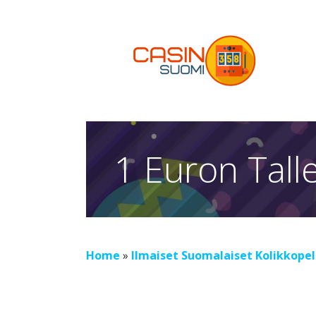
S
k
i
p
t
Suomi Casino 35
o
c
o
1 Euron Tall
n
t
e
n
t
Home
»
Ilmaiset Suomalaiset Kolikkopel