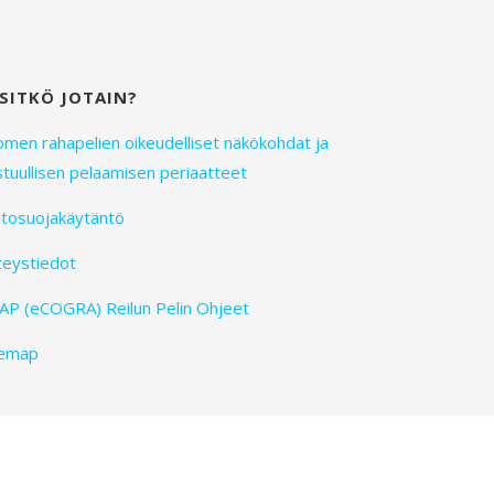
SITKÖ JOTAIN?
omen rahapelien oikeudelliset näkökohdat ja
stuullisen pelaamisen periaatteet
etosuojakäytäntö
teystiedot
AP (eCOGRA) Reilun Pelin Ohjeet
temap