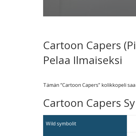
Cartoon Capers (Pi
Pelaa Ilmaiseksi
Tämän “Cartoon Capers” kolikkopeli saa
Cartoon Capers S
Wild symbolit