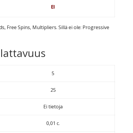
EI
 Free Spins, Multipliers. Sillä ei ole: Progressive
lattavuus
5
25
Ei tietoja
0,01 c.