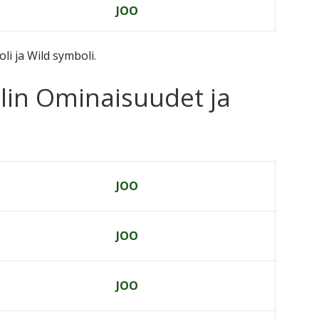
JOO
li ja Wild symboli.
lin Ominaisuudet ja
JOO
JOO
JOO