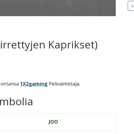
S
e
a
r
c
irrettyjen Kaprikset)
h
f
o
r
:
 virtansa
1X2gaming
Pelivalmistaja.
ymbolia
JOO