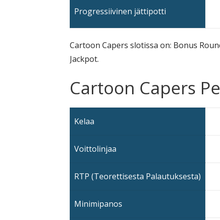
Progressiivinen jättipotti
Cartoon Capers slotissa on: Bonus Rounds,
Jackpot.
Cartoon Capers Pe
Kelaa
Voittolinjaa
RTP (Teorettisesta Palautuksesta)
Minimipanos