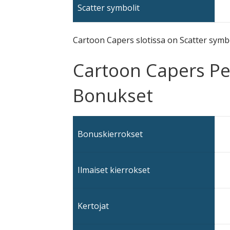
Scatter symbolit
Cartoon Capers slotissa on Scatter symbo
Cartoon Capers Pe
Bonukset
Bonuskierrokset
Ilmaiset kierrokset
Kertojat