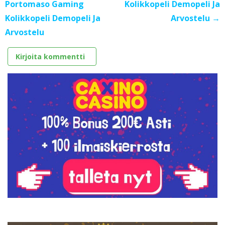
Portomaso Gaming
Kolikkopeli Demopeli Ja
Kolikkopeli Demopeli Ja
Arvostelu →
Arvostelu
Kirjoita kommentti