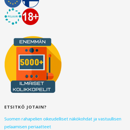
f
o
r
:
ETSITKÖ JOTAIN?
Suomen rahapelien oikeudelliset näkökohdat ja vastuullisen
pelaamisen periaatteet