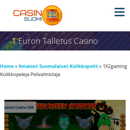
S
k
i
Suomi Casino 358
p
t
1 Euron Talletus Casino
o
c
o
Home
»
Ilmaiset Suomalaiset Kolikkopelit
»
1X2gaming
n
Kolikkopeleja Pelivalmistaja
t
e
n
t