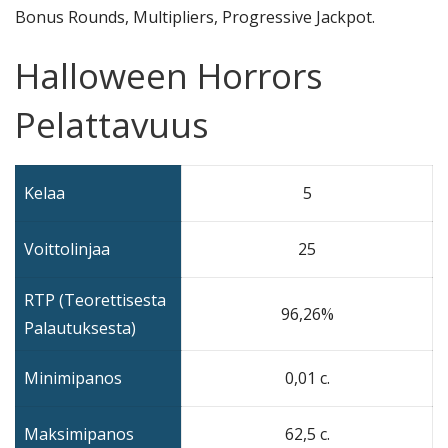
Bonus Rounds, Multipliers, Progressive Jackpot.
Halloween Horrors
Pelattavuus
Kelaa
5
Voittolinjaa
25
RTP (Teorettisesta
96,26%
Palautuksesta)
Minimipanos
0,01 c.
Maksimipanos
62,5 c.