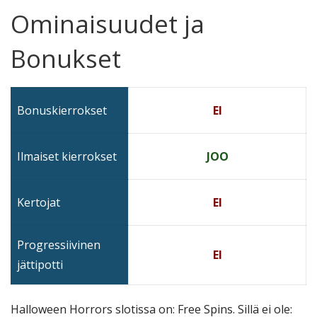
Ominaisuudet ja
Bonukset
Bonuskierrokset
EI
Ilmaiset kierrokset
JOO
Kertojat
EI
Progressiivinen
EI
jättipotti
Halloween Horrors slotissa on: Free Spins. Sillä ei ole: