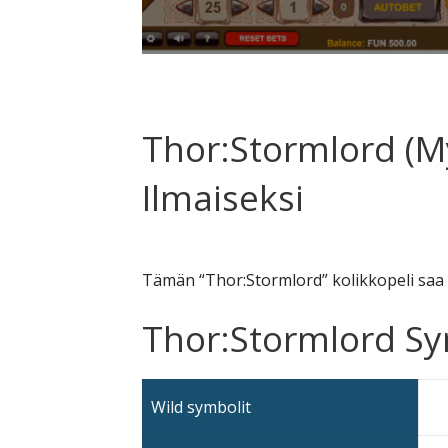
Thor:Stormlord (My
Ilmaiseksi
Tämän “Thor:Stormlord” kolikkopeli saa
Thor:Stormlord Sy
Wild symbolit