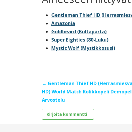
Gentleman Thief HD (Herrasmies
Amazonia
Goldbeard (Kultaparta)
Super Eighties (80-Luku)
Mystic Wolf (Mystikkosusi)
← Gentleman Thief HD (Herrasmiesva
HD) World Match Kolikkopeli Demopeli
Arvostelu
Kirjoita kommentti