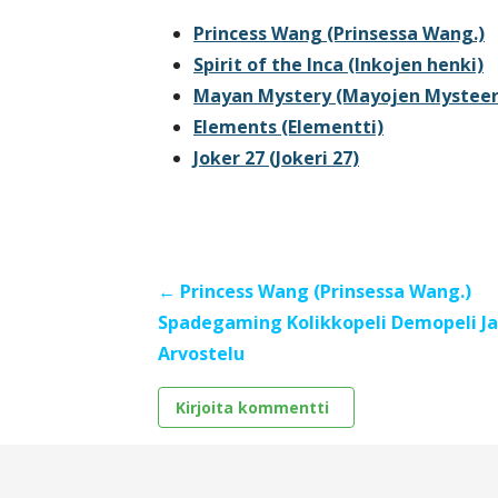
Princess Wang (Prinsessa Wang.)
Spirit of the Inca (Inkojen henki)
Mayan Mystery (Mayojen Mysteer
Elements (Elementti)
Joker 27 (Jokeri 27)
← Princess Wang (Prinsessa Wang.)
Spadegaming Kolikkopeli Demopeli Ja
Arvostelu
Kirjoita kommentti