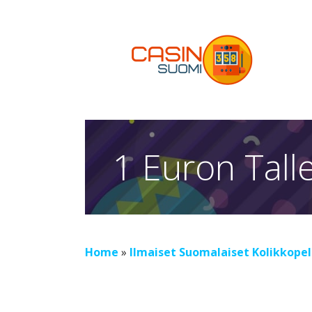
S
k
i
p
t
Suomi Casino 35
o
c
o
1 Euron Tall
n
t
e
n
t
Home
»
Ilmaiset Suomalaiset Kolikkopel