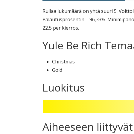
Rullaa lukumäärä on yhtä suuri 5. Voitto
Palautusprosentin – 96,33%. Minimipanos
22,5 per kierros.
Yule Be Rich Temaa
Christmas
Gold
Luokitus
Aiheeseen liittyvät