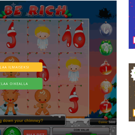
LAA ILMAISEKSI
ELAA OIKEALLA