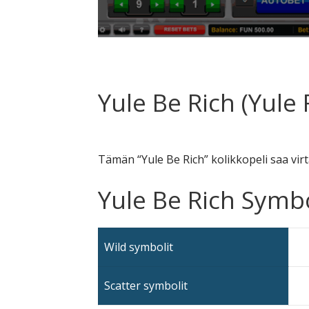
Yule Be Rich (Yule 
Tämän “Yule Be Rich” kolikkopeli saa vi
Yule Be Rich Symb
Wild symbolit
Scatter symbolit