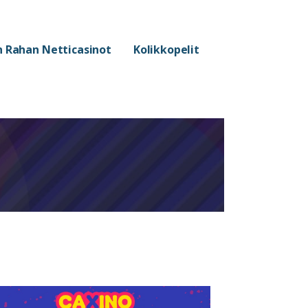
 Rahan Netticasinot
Kolikkopelit