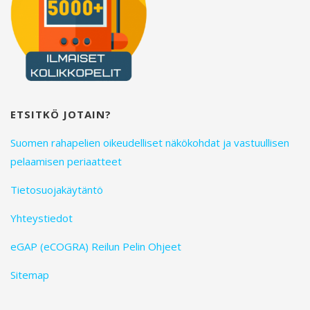
ETSITKÖ JOTAIN?
Suomen rahapelien oikeudelliset näkökohdat ja vastuullisen
pelaamisen periaatteet
Tietosuojakäytäntö
Yhteystiedot
eGAP (eCOGRA) Reilun Pelin Ohjeet
Sitemap