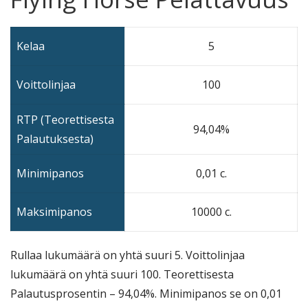
Kelaa
5
Voittolinjaa
100
RTP (Teorettisesta
94,04%
Palautuksesta)
Minimipanos
0,01 c.
Maksimipanos
10000 c.
Rullaa lukumäärä on yhtä suuri 5. Voittolinjaa
lukumäärä on yhtä suuri 100. Teorettisesta
Palautusprosentin – 94,04%. Minimipanos se on 0,01