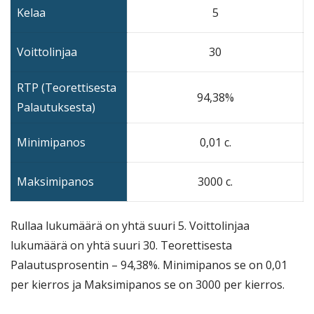
Kelaa
5
Voittolinjaa
30
RTP (Teorettisesta
94,38%
Palautuksesta)
Minimipanos
0,01 c.
Maksimipanos
3000 c.
Rullaa lukumäärä on yhtä suuri 5. Voittolinjaa
lukumäärä on yhtä suuri 30. Teorettisesta
Palautusprosentin – 94,38%. Minimipanos se on 0,01
per kierros ja Maksimipanos se on 3000 per kierros.