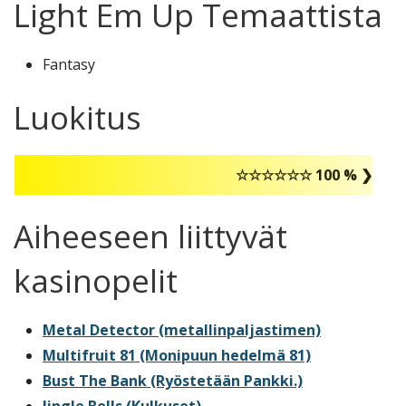
Light Em Up Temaattista
Fantasy
Luokitus
☆☆☆☆☆☆ 100 % ❯
Aiheeseen liittyvät
kasinopelit
Metal Detector (metallinpaljastimen)
Multifruit 81 (Monipuun hedelmä 81)
Bust The Bank (Ryöstetään Pankki.)
Jingle Bells (Kulkuset)