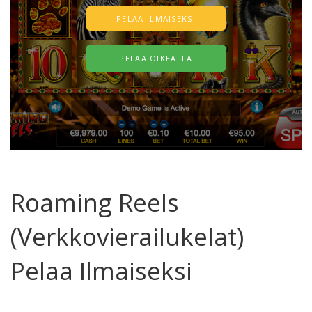
PELAA ILMAISEKSI
PELAA OIKEALLA
Roaming Reels
(Verkkovierailukelat)
Pelaa Ilmaiseksi