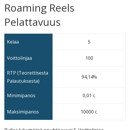
Roaming Reels
Pelattavuus
Kelaa
5
Voittolinjaa
100
RTP (Teorettisesta
94,14%
Palautuksesta)
Minimipanos
0,01 c.
Maksimipanos
10000 c.
Rullaa lukumäärä on yhtä suuri 5. Voittolinjaa