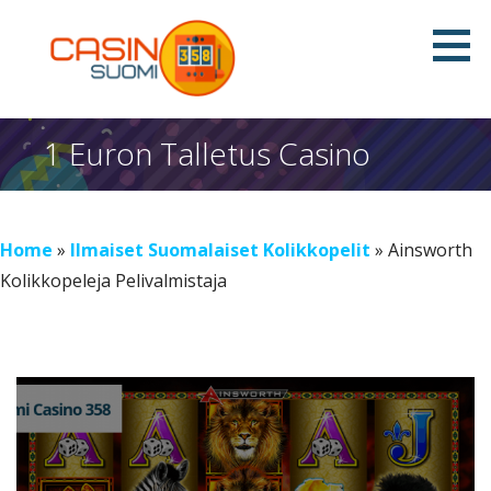
S
k
i
Suomi Casino 358
p
t
1 Euron Talletus Casino
o
c
o
Home
»
Ilmaiset Suomalaiset Kolikkopelit
»
Ainsworth
n
Kolikkopeleja Pelivalmistaja
t
e
n
t