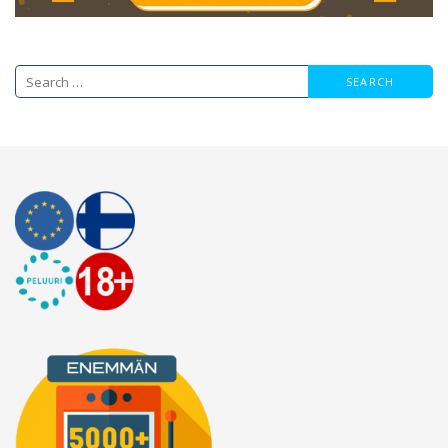
S
e
a
r
c
h
f
o
r
: