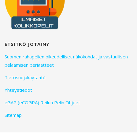
ETSITKÖ JOTAIN?
Suomen rahapelien oikeudelliset näkökohdat ja vastuullisen
pelaamisen periaatteet
Tietosuojakäytäntö
Yhteystiedot
eGAP (eCOGRA) Reilun Pelin Ohjeet
Sitemap