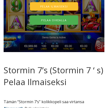
PELAA ILMAISEKSI
PELAA OIKEALLA
Stormin 7’s (Stormin 7 ‘ s)
Pelaa Ilmaiseksi
Tämän “Stormin 7’s” kolikkopeli saa virtansa