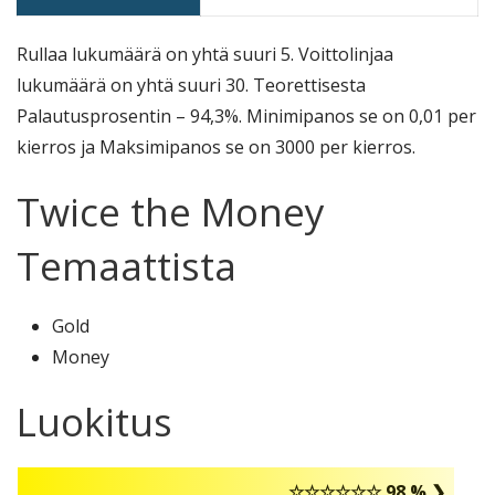
Rullaa lukumäärä on yhtä suuri 5. Voittolinjaa
lukumäärä on yhtä suuri 30. Teorettisesta
Palautusprosentin – 94,3%. Minimipanos se on 0,01 per
kierros ja Maksimipanos se on 3000 per kierros.
Twice the Money
Temaattista
Gold
Money
Luokitus
☆☆☆☆☆☆ 98 % ❯