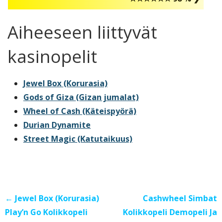
Aiheeseen liittyvät
kasinopelit
Jewel Box (Korurasia)
Gods of Giza (Gizan jumalat)
Wheel of Cash (Käteispyörä)
Durian Dynamite
Street Magic (Katutaikuus)
← Jewel Box (Korurasia)
Cashwheel Simbat
Play’n Go Kolikkopeli
Kolikkopeli Demopeli Ja