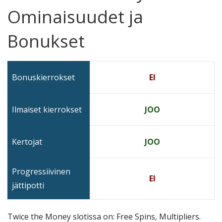
Ominaisuudet ja
Bonukset
Bonuskierrokset
EI
Ilmaiset kierrokset
JOO
Kertojat
JOO
Progressiivinen
EI
jättipotti
Twice the Money slotissa on: Free Spins, Multipliers.