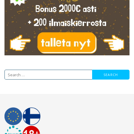
S
e
a
r
c
h
f
o