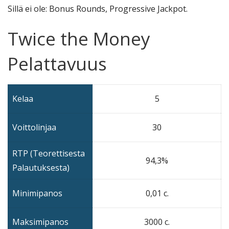
Sillä ei ole: Bonus Rounds, Progressive Jackpot.
Twice the Money
Pelattavuus
Kelaa
5
Voittolinjaa
30
RTP (Teorettisesta
94,3%
Palautuksesta)
Minimipanos
0,01 c.
Maksimipanos
3000 c.