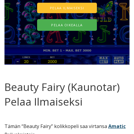
PELAA ILMAISEKSI
PELAA OIKEALLA
Beauty Fairy (Kaunotar)
Pelaa Ilmaiseksi
Tämän “Beauty Fairy” kolikkopeli saa virtansa
Amatic