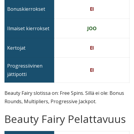
Bonuskierrokset
EI
Ilmaiset kierrokset
JOO
Kertojat
EI
Progressiivinen
EI
jättipotti
Beauty Fairy slotissa on: Free Spins. Sillä ei ole: Bonus
Rounds, Multipliers, Progressive Jackpot.
Beauty Fairy Pelattavuus