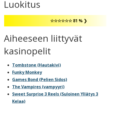
Luokitus
☆☆☆☆☆☆ 81 % ❯
Aiheeseen liittyvät
kasinopelit
Tombstone (Hautakivi)
Funky Monkey
Games Bond (Pelien Sidos)
The Vampires (vampyyri)
Sweet Surprise 3 Reels (Suloinen Yllätys 3
Kelaa)