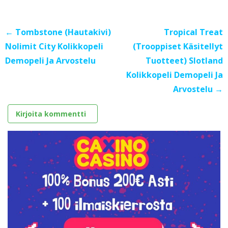
← Tombstone (Hautakivi)
Tropical Treat
Nolimit City Kolikkopeli
(Trooppiset Käsitellyt
Demopeli Ja Arvostelu
Tuotteet) Slotland
Kolikkopeli Demopeli Ja
Arvostelu →
Kirjoita kommentti