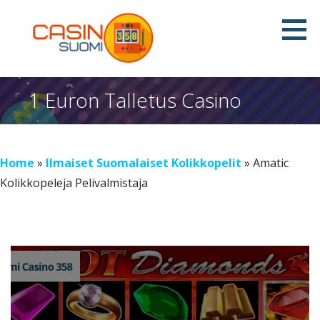
S
k
i
Suomi Casino 358
p
t
1 Euron Talletus Casino
o
c
o
Home
»
Ilmaiset Suomalaiset Kolikkopelit
»
Amatic
n
Kolikkopeleja Pelivalmistaja
t
e
n
t