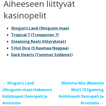
Aiheeseen liittyvät
kasinopelit
Shogun’s Land (Shogunin maa)
Tropical 7 (Trooppinen 7)
Steaming Reels (Höyrykelat)
5 Hot Dice (5 Kuumaa Noppaa)
Dark Hearts (Tummat Sydämet)
← Shogun’s Land
Mamma Mia (Mamma
(Shogunin maa) Habanero
Mia!) 1X2gaming
Kolikkopeli Demopeli Ja
Kolikkopeli Demopeli Ja
Arvostelu
Arvostelu →