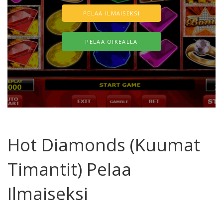
PELAA ILMAISEKSI
PELAA OIKEALLA
Hot Diamonds (Kuumat
Timantit) Pelaa
Ilmaiseksi