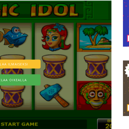
LAA ILMAISEKSI
ELAA OIKEALLA