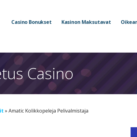
Casino Bonukset
Kasinon Maksutavat
Oikean
8
etus Casino
it
»
Amatic Kolikkopeleja Pelivalmistaja