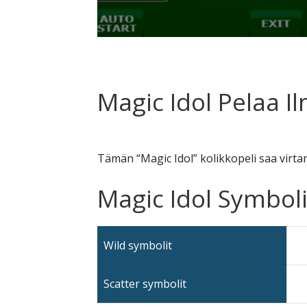
Magic Idol Pelaa I
Tämän “Magic Idol” kolikkopeli saa virt
Magic Idol Symbol
Wild symbolit
Scatter symbolit