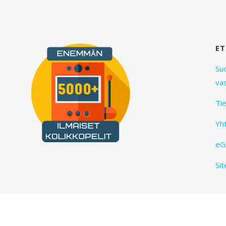
ET
Su
va
Ti
Yh
eG
Si