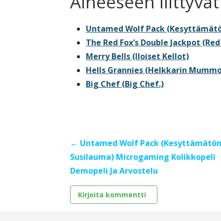
Aiheeseen liittyvät
Untamed Wolf Pack (Kesyttämätö
The Red Fox’s Double Jackpot (Red
Merry Bells (Iloiset Kellot)
Hells Grannies (Helkkarin Mummo
Big Chef (Big Chef.)
← Untamed Wolf Pack (Kesyttämätö
Susilauma) Microgaming Kolikkopeli
Demopeli Ja Arvostelu
Kirjoita kommentti