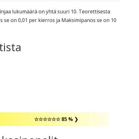
linjaa lukumäärä on yhtä suuri 10. Teorettisesta
 se on 0,01 per kierros ja Maksimipanos se on 10
tista
☆☆☆☆☆☆ 85 % ❯