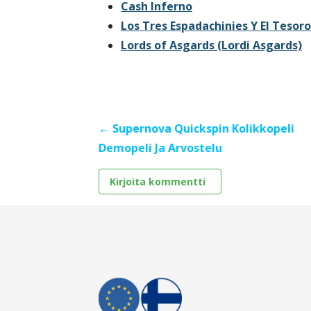
Cash Inferno
Los Tres Espadachinies Y El Tesoro
Lords of Asgards (Lordi Asgards)
← Supernova Quickspin Kolikkopeli
Demopeli Ja Arvostelu
Kirjoita kommentti