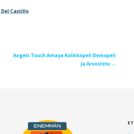
 Del Castillo
Angels Touch Amaya Kolikkopeli Demopeli
Ja Arvostelu →
ET