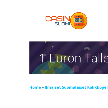
S
k
i
p
t
Suomi Casino 35
o
c
o
1 Euron Tall
n
t
e
n
t
Home
»
Ilmaiset Suomalaiset Kolikkopel