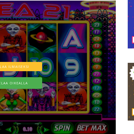
LAA ILMAISEKSI
ELAA OIKEALLA