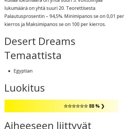
lukumäärä on yhtä suuri 20. Teorettisesta
Palautusprosentin – 94,5%. Minimipanos se on 0,01 per
kierros ja Maksimipanos se on 100 per kierros.
Desert Dreams
Temaattista
Egyptian
Luokitus
☆☆☆☆☆☆ 88 % ❯
Aiheeseen liittyvät