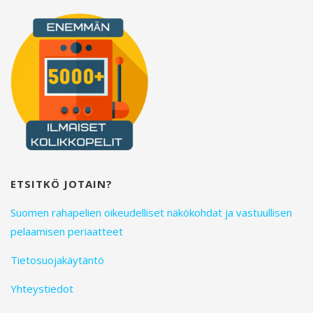
:
ETSITKÖ JOTAIN?
Suomen rahapelien oikeudelliset näkökohdat ja vastuullisen
pelaamisen periaatteet
Tietosuojakäytäntö
Yhteystiedot