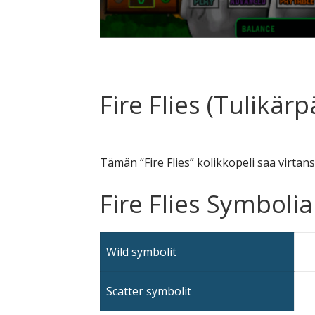
Fire Flies (Tulikär
Tämän “Fire Flies” kolikkopeli saa virtan
Fire Flies Symbolia
Wild symbolit
Scatter symbolit