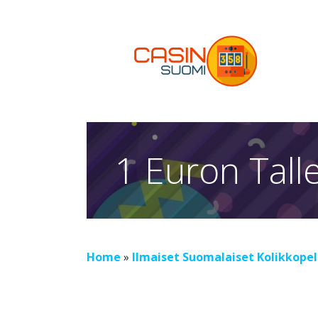
S
k
i
p
t
Suomi Casino 35
o
c
o
1 Euron Tall
n
t
e
n
t
Home
»
Ilmaiset Suomalaiset Kolikkopel