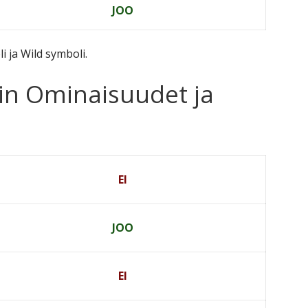
JOO
i ja Wild symboli.
lin Ominaisuudet ja
EI
JOO
EI