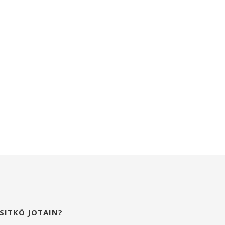
SITKÖ JOTAIN?