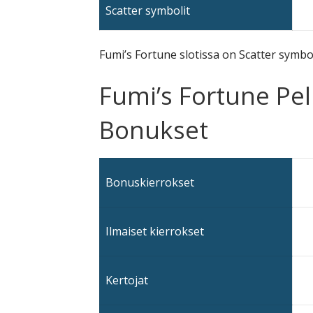
Scatter symbolit
Fumi’s Fortune slotissa on Scatter symbol
Fumi’s Fortune Pe
Bonukset
Bonuskierrokset
Ilmaiset kierrokset
Kertojat