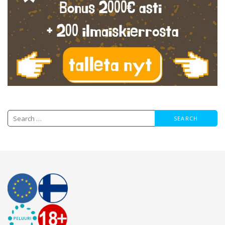
S
e
a
r
c
h
f
o