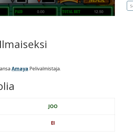
S
e
a
r
c
Ilmaiseksi
h
f
o
tansa
Amaya
Pelivalmistaja.
r
:
lia
JOO
EI