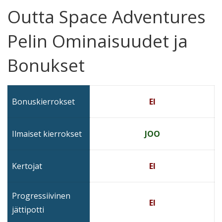
Outta Space Adventures
Pelin Ominaisuudet ja
Bonukset
Bonuskierrokset
EI
Ilmaiset kierrokset
JOO
Kertojat
EI
Progressiivinen
EI
jättipotti