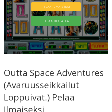
PELAA ILMAISEKSI
PELAA OIKEALLA
Outta Space Adventures
(Avaruusseikkailut
Loppuivat.) Pelaa
Ilmaiseksi