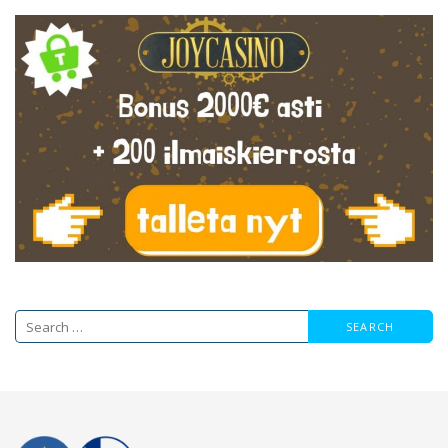
S
e
a
r
c