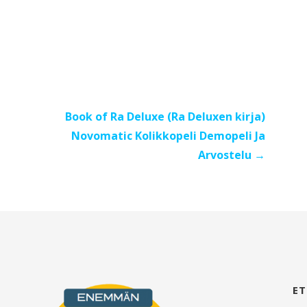
Book of Ra Deluxe (Ra Deluxen kirja)
Novomatic Kolikkopeli Demopeli Ja
Arvostelu →
ET