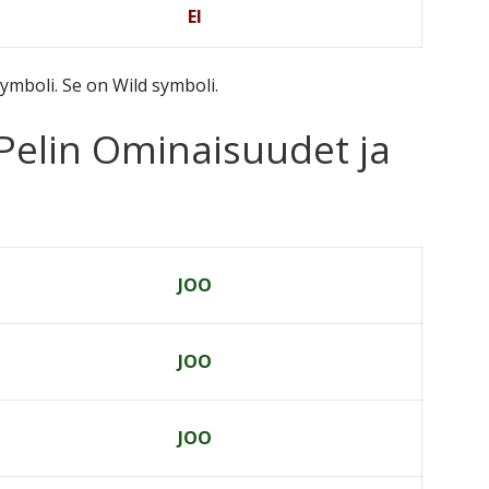
EI
symboli. Se on Wild symboli.
Pelin Ominaisuudet ja
JOO
JOO
JOO