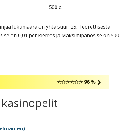
500 c.
linjaa lukumäärä on yhtä suuri 25. Teorettisesta
 se on 0,01 per kierros ja Maksimipanos se on 500
☆☆☆☆☆☆ 96 % ❯
 kasinopelit
delmäinen)