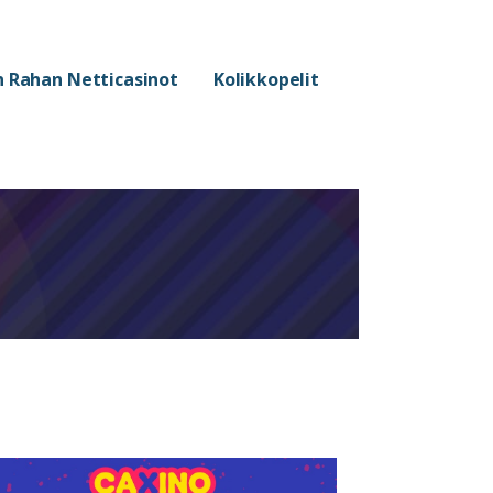
 Rahan Netticasinot
Kolikkopelit