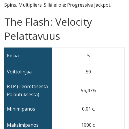
Spins, Multipliers. Sillä ei ole: Progressive Jackpot.
The Flash: Velocity
Pelattavuus
Kelaa
5
Voittolinjaa
50
RTP (Teorettisesta
95,47%
Palautuksesta)
Minimipanos
0,01 c.
Maksimipanos
1000 c.