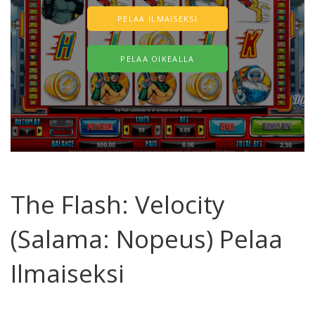
PELAA ILMAISEKSI
PELAA OIKEALLA
The Flash: Velocity
(Salama: Nopeus) Pelaa
Ilmaiseksi