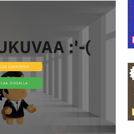
LAA ILMAISEKSI
ELAA OIKEALLA