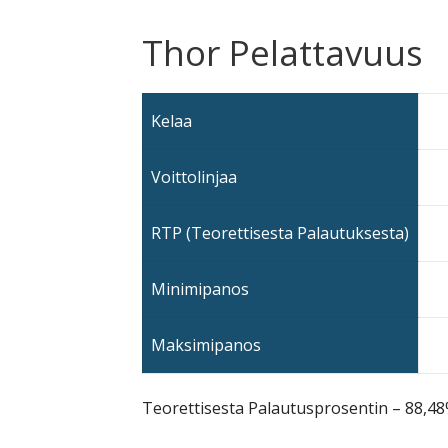
Thor Pelattavuus
Kelaa
Voittolinjaa
RTP (Teorettisesta Palautuksesta)
Minimipanos
Maksimipanos
Teorettisesta Palautusprosentin – 88,48