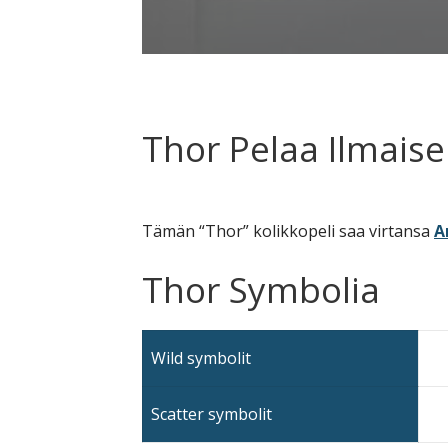
Thor Pelaa Ilmaise
Tämän “Thor” kolikkopeli saa virtansa
A
Thor Symbolia
Wild symbolit
Scatter symbolit