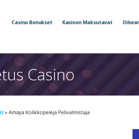
Casino Bonukset
Kasinon Maksutavat
Oikean
8
etus Casino
it
»
Amaya Kolikkopeleja Pelivalmistaja