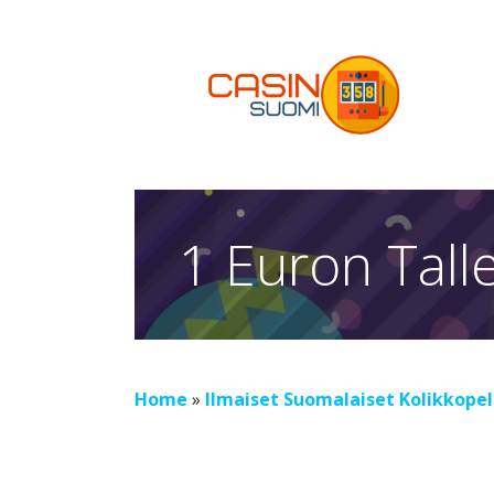
S
k
i
p
t
Suomi Casino 35
o
c
o
1 Euron Tall
n
t
e
n
t
Home
»
Ilmaiset Suomalaiset Kolikkopel