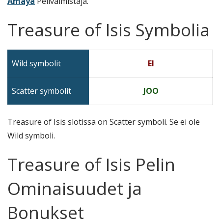
Amaya
Pelivalmistaja.
Treasure of Isis Symbolia
Wild symbolit
EI
Scatter symbolit
JOO
Treasure of Isis slotissa on Scatter symboli. Se ei ole
Wild symboli.
Treasure of Isis Pelin
Ominaisuudet ja
Bonukset