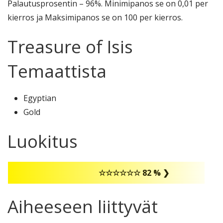
Palautusprosentin – 96%. Minimipanos se on 0,01 per
kierros ja Maksimipanos se on 100 per kierros.
Treasure of Isis
Temaattista
Egyptian
Gold
Luokitus
☆☆☆☆☆☆ 82 % ❯
Aiheeseen liittyvät