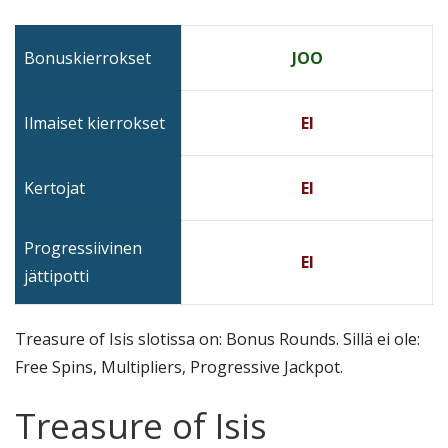
Bonuskierrokset
JOO
Ilmaiset kierrokset
EI
Kertojat
EI
Progressiivinen
EI
jättipotti
Treasure of Isis slotissa on: Bonus Rounds. Sillä ei ole:
Free Spins, Multipliers, Progressive Jackpot.
Treasure of Isis