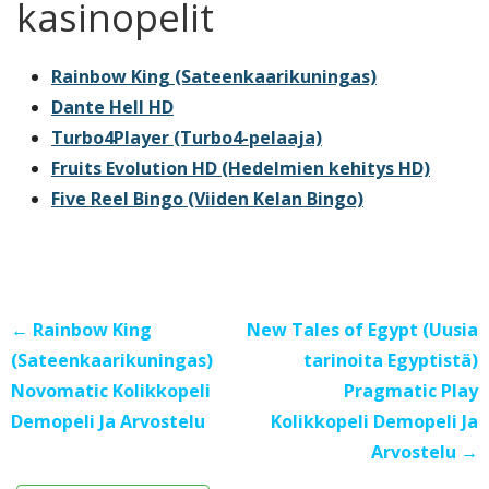
kasinopelit
Rainbow King (Sateenkaarikuningas)
Dante Hell HD
Turbo4Player (Turbo4-pelaaja)
Fruits Evolution HD (Hedelmien kehitys HD)
Five Reel Bingo (Viiden Kelan Bingo)
← Rainbow King
New Tales of Egypt (Uusia
(Sateenkaarikuningas)
tarinoita Egyptistä)
Novomatic Kolikkopeli
Pragmatic Play
Demopeli Ja Arvostelu
Kolikkopeli Demopeli Ja
Arvostelu →