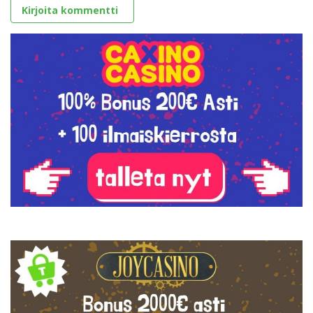
Kirjoita kommentti