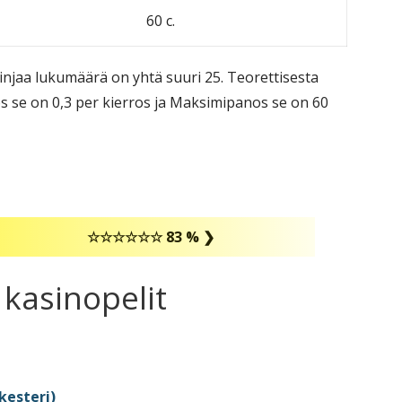
60 c.
linjaa lukumäärä on yhtä suuri 25. Teorettisesta
 se on 0,3 per kierros ja Maksimipanos se on 60
☆☆☆☆☆☆ 83 % ❯
 kasinopelit
kesteri)