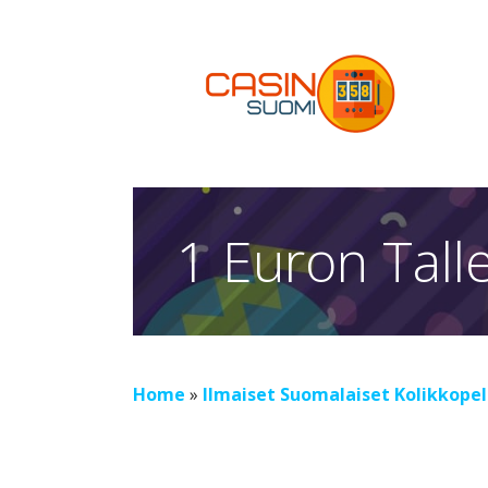
S
k
i
p
t
Suomi Casino 35
o
c
o
1 Euron Tall
n
t
e
n
t
Home
»
Ilmaiset Suomalaiset Kolikkopel