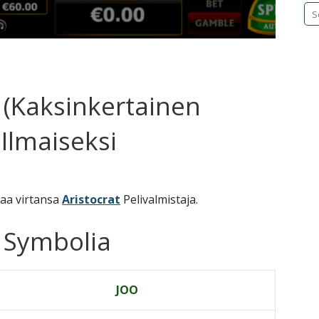
S
e
a
r
c
(Kaksinkertainen
h
 Ilmaiseksi
f
o
r
:
aa virtansa
Aristocrat
Pelivalmistaja.
 Symbolia
JOO