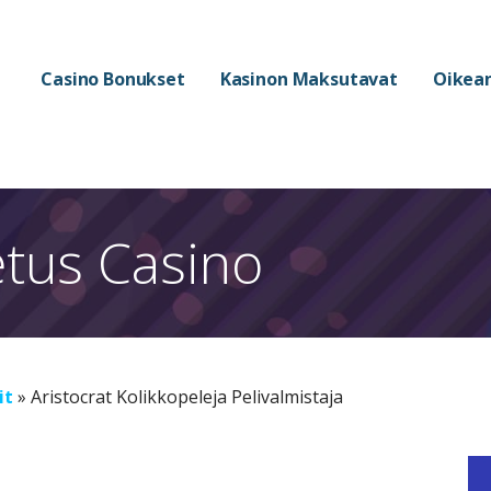
Casino Bonukset
Kasinon Maksutavat
Oikean
8
etus Casino
it
»
Aristocrat Kolikkopeleja Pelivalmistaja