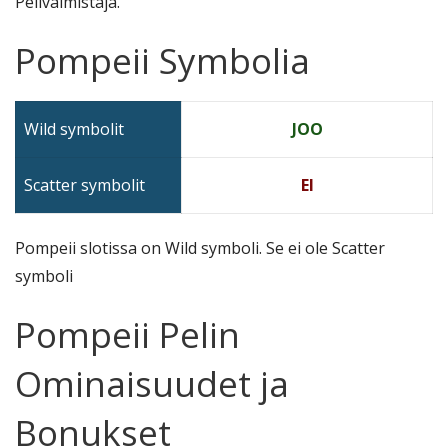
Pelivalmistaja.
Pompeii Symbolia
Wild symbolit
JOO
Scatter symbolit
EI
Pompeii slotissa on Wild symboli. Se ei ole Scatter
symboli
Pompeii Pelin
Ominaisuudet ja
Bonukset