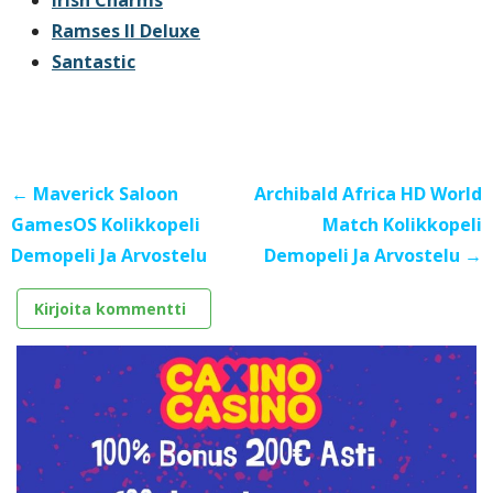
Ramses II Deluxe
Santastic
← Maverick Saloon
Archibald Africa HD World
GamesOS Kolikkopeli
Match Kolikkopeli
Demopeli Ja Arvostelu
Demopeli Ja Arvostelu →
Kirjoita kommentti