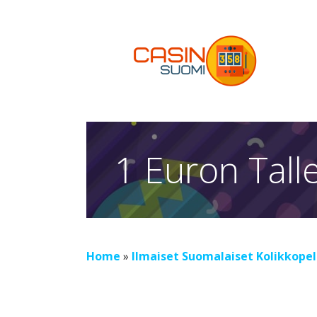
S
k
i
p
t
Suomi Casino 35
o
c
o
1 Euron Tall
n
t
e
n
t
Home
»
Ilmaiset Suomalaiset Kolikkopel