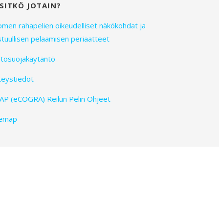
SITKÖ JOTAIN?
omen rahapelien oikeudelliset näkökohdat ja
stuullisen pelaamisen periaatteet
etosuojakäytäntö
teystiedot
AP (eCOGRA) Reilun Pelin Ohjeet
temap