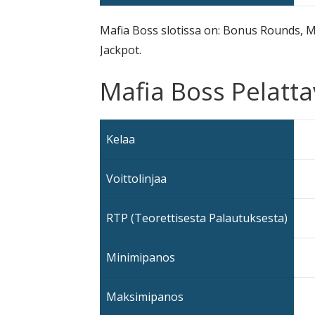
Mafia Boss slotissa on: Bonus Rounds, Mult
Jackpot.
Mafia Boss Pelatt
Kelaa
Voittolinjaa
RTP (Teorettisesta Palautuksesta)
Minimipanos
Maksimipanos