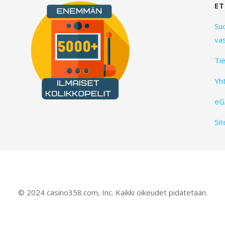
ET
Su
va
Ti
Yh
eG
Si
© 2024 casino358.com, Inc. Kaikki oikeudet pidätetään.