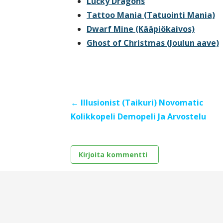
Lucky Dragons
Tattoo Mania (Tatuointi Mania)
Dwarf Mine (Kääpiökaivos)
Ghost of Christmas (Joulun aave)
← Illusionist (Taikuri) Novomatic
Kolikkopeli Demopeli Ja Arvostelu
Kirjoita kommentti