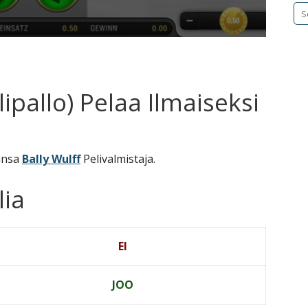
S
e
a
r
c
llipallo) Pelaa Ilmaiseksi
h
f
o
tansa
Bally Wulff
Pelivalmistaja.
r
:
lia
EI
JOO