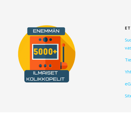
ET
Su
va
Ti
Yh
eG
Si