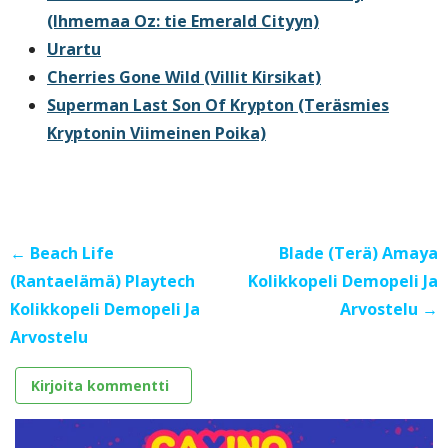
(Ihmemaa Oz: tie Emerald Cityyn)
Urartu
Cherries Gone Wild (Villit Kirsikat)
Superman Last Son Of Krypton (Teräsmies
Kryptonin Viimeinen Poika)
← Beach Life
Blade (Terä) Amaya
(Rantaelämä) Playtech
Kolikkopeli Demopeli Ja
Kolikkopeli Demopeli Ja
Arvostelu →
Arvostelu
Kirjoita kommentti