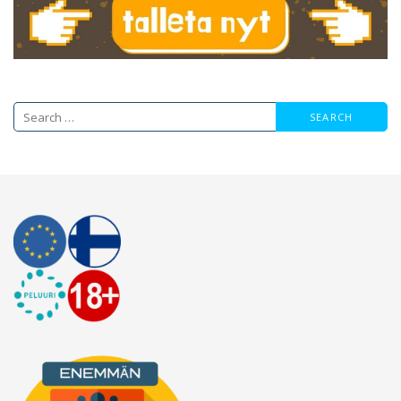
S
e
a
r
c
h
f
o
r
: