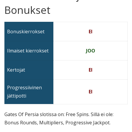
Bonukset
Bonuskierrokset
EI
Ilmaiset kierrokset
JOO
Kertojat
EI
Progressiivinen
EI
jättipotti
Gates Of Persia slotissa on: Free Spins. Sillä ei ole:
Bonus Rounds, Multipliers, Progressive Jackpot.