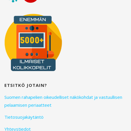
r
:
ETSITKÖ JOTAIN?
Suomen rahapelien oikeudelliset näkökohdat ja vastuullisen
pelaamisen periaatteet
Tietosuojakäytäntö
Yhteystiedot