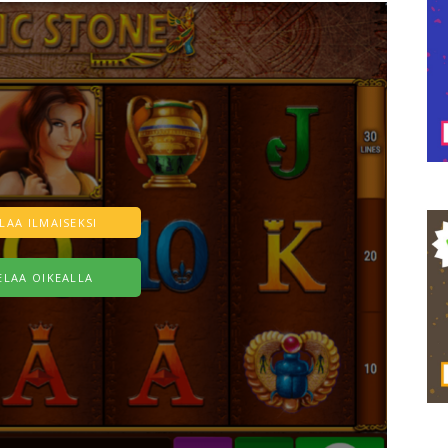
LAA ILMAISEKSI
ELAA OIKEALLA