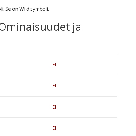
li. Se on Wild symboli.
 Ominaisuudet ja
EI
EI
EI
EI