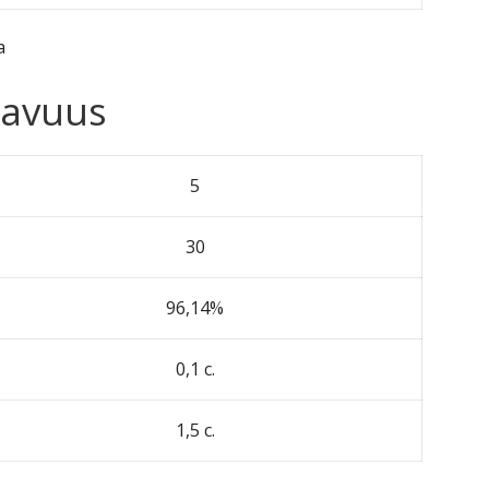
a
tavuus
5
30
96,14%
0,1 c.
1,5 c.