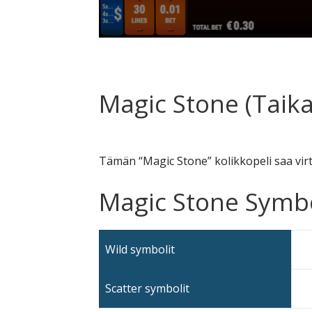
Magic Stone (Taikak
Tämän “Magic Stone” kolikkopeli saa vi
Magic Stone Symb
Wild symbolit
Scatter symbolit