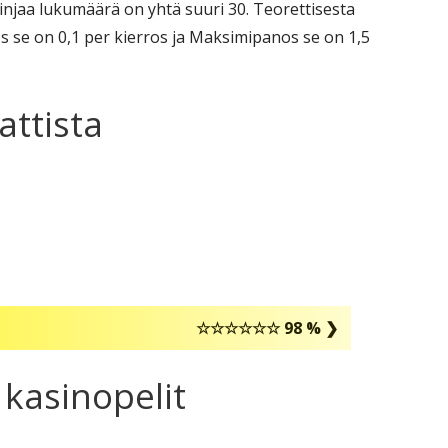
linjaa lukumäärä on yhtä suuri 30. Teorettisesta
 se on 0,1 per kierros ja Maksimipanos se on 1,5
ttista
☆☆☆☆☆☆ 98 % ❯
 kasinopelit