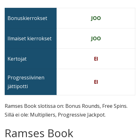
Bonuskierrokset
JOO
Ilmaiset kierrokset
JOO
Kertojat
EI
Progressiivinen
EI
jättipotti
Ramses Book slotissa on: Bonus Rounds, Free Spins.
Sillä ei ole: Multipliers, Progressive Jackpot.
Ramses Book