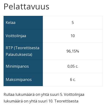
Pelattavuus
Kelaa
5
Voittolinjaa
10
RTP (Teorettisesta
96,15%
Palautuksesta)
Minimipanos
0,05 c.
Maksimipanos
6 c.
Rullaa lukumäärä on yhtä suuri 5. Voittolinjaa
lukumäärä on yhtä suuri 10. Teorettisesta