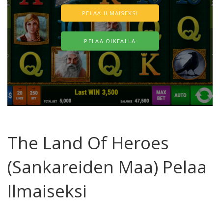
PELAA ILMAISEKSI
PELAA OIKEALLA
The Land Of Heroes
(Sankareiden Maa) Pelaa
Ilmaiseksi