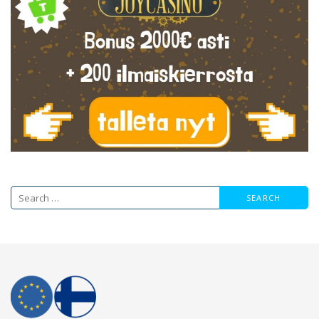
S
e
a
r
c
h
f