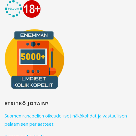
o
r
:
ETSITKÖ JOTAIN?
Suomen rahapelien oikeudelliset näkökohdat ja vastuullisen
pelaamisen periaatteet