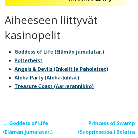
Aiheeseen liittyvät
kasinopelit
Goddess of Life (Elämän jumalatar.)
Polterheist
Angels & Devils (Enkelit Ja Paholaiset)
Aloha Party (Aloha-Juhlat)
Treasure Coast (Aarrerannikko)
← Goddess of Life
Princess of Swamp
(Elämän jumalatar.)
(Suoprinsessa.) Belatra