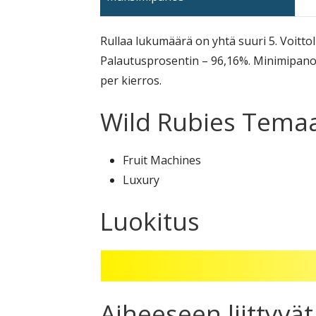
Rullaa lukumäärä on yhtä suuri 5. Voitto
Palautusprosentin – 96,16%. Minimipanos
per kierros.
Wild Rubies Temaa
Fruit Machines
Luxury
Luokitus
Aiheeseen liittyvät