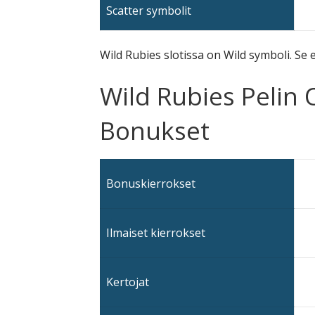
Scatter symbolit
Wild Rubies slotissa on Wild symboli. Se e
Wild Rubies Pelin
Bonukset
Bonuskierrokset
Ilmaiset kierrokset
Kertojat