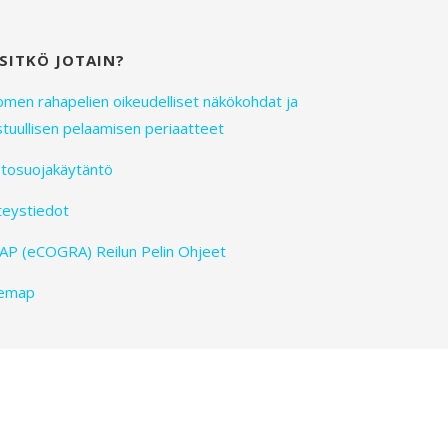
SITKÖ JOTAIN?
omen rahapelien oikeudelliset näkökohdat ja
stuullisen pelaamisen periaatteet
etosuojakäytäntö
teystiedot
AP (eCOGRA) Reilun Pelin Ohjeet
temap