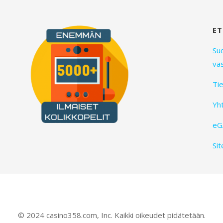
ET
Su
va
Ti
Yh
eG
Si
© 2024 casino358.com, Inc. Kaikki oikeudet pidätetään.