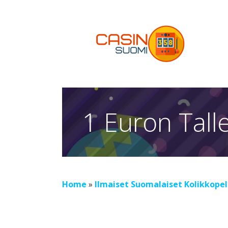
S
k
i
p
t
Suomi Casino 35
o
c
o
1 Euron Tall
n
t
e
n
t
Home
»
Ilmaiset Suomalaiset Kolikkopel