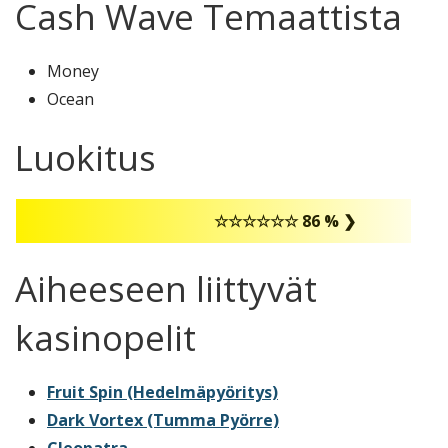
Cash Wave Temaattista
Money
Ocean
Luokitus
☆☆☆☆☆☆ 86 % ❯
Aiheeseen liittyvät
kasinopelit
Fruit Spin (Hedelmäpyöritys)
Dark Vortex (Tumma Pyörre)
Cleopatra