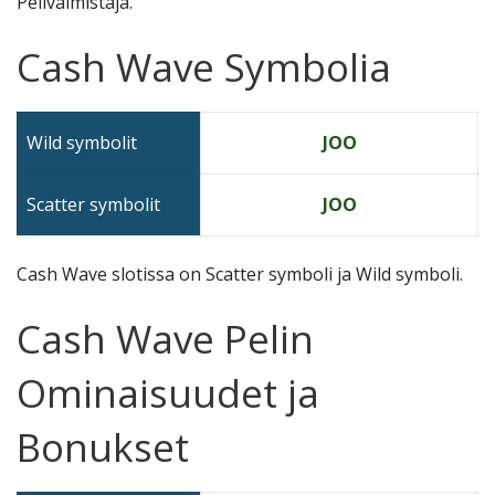
Pelivalmistaja.
Cash Wave Symbolia
Wild symbolit
JOO
Scatter symbolit
JOO
Cash Wave slotissa on Scatter symboli ja Wild symboli.
Cash Wave Pelin
Ominaisuudet ja
Bonukset