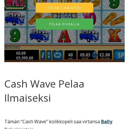
PELAA ILMAISEKSI
PELAA OIKEALLA
Cash Wave Pelaa
Ilmaiseksi
Tämän “Cash Wave” kolikkopeli saa virtansa
Bally