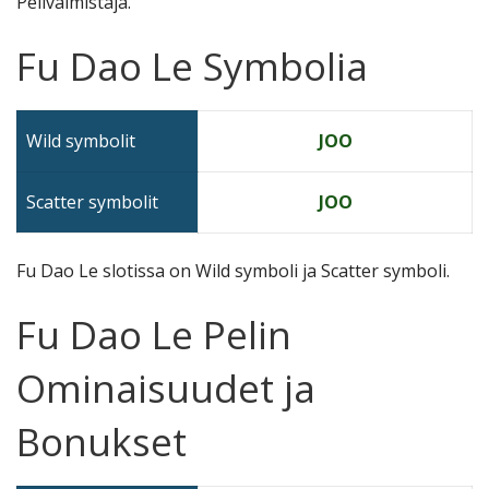
Pelivalmistaja.
Fu Dao Le Symbolia
Wild symbolit
JOO
Scatter symbolit
JOO
Fu Dao Le slotissa on Wild symboli ja Scatter symboli.
Fu Dao Le Pelin
Ominaisuudet ja
Bonukset