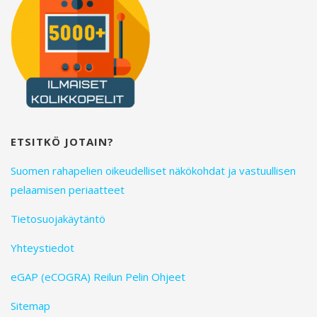
ETSITKÖ JOTAIN?
Suomen rahapelien oikeudelliset näkökohdat ja vastuullisen
pelaamisen periaatteet
Tietosuojakäytäntö
Yhteystiedot
eGAP (eCOGRA) Reilun Pelin Ohjeet
Sitemap