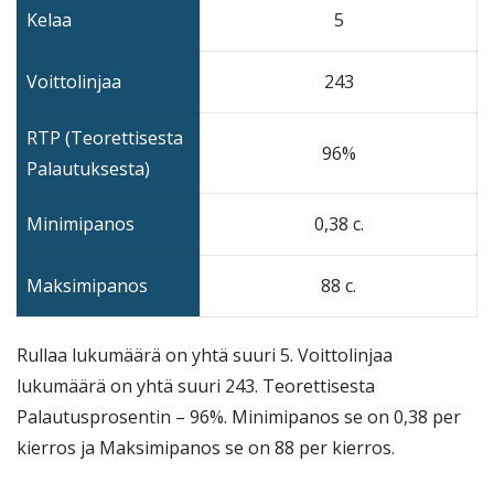
Kelaa
5
Voittolinjaa
243
RTP (Teorettisesta
96%
Palautuksesta)
Minimipanos
0,38 c.
Maksimipanos
88 c.
Rullaa lukumäärä on yhtä suuri 5. Voittolinjaa
lukumäärä on yhtä suuri 243. Teorettisesta
Palautusprosentin – 96%. Minimipanos se on 0,38 per
kierros ja Maksimipanos se on 88 per kierros.