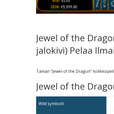
Jewel of the Drag
jalokivi) Pelaa Ilma
Tämän “Jewel of the Dragon” kolikkopeli
Jewel of the Drag
Wild symbolit