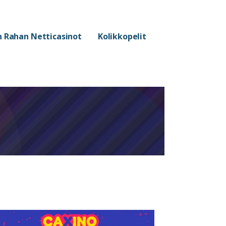
 Rahan Netticasinot
Kolikkopelit