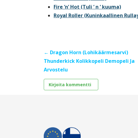
Fire ‘n’ Hot (Tuli ‘ n ‘ kuuma)
Royal Roller (Kuninkaallinen Rulla
← Dragon Horn (Lohikäärmesarvi)
Thunderkick Kolikkopeli Demopeli Ja
Arvostelu
Kirjoita kommentti