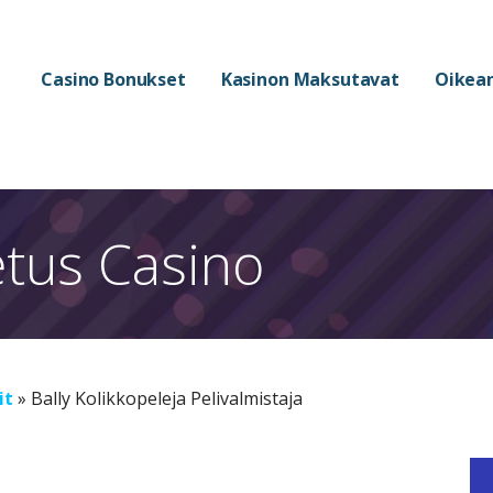
Casino Bonukset
Kasinon Maksutavat
Oikean
8
etus Casino
it
»
Bally Kolikkopeleja Pelivalmistaja