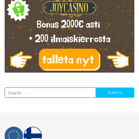
S
e
a
r
c
h