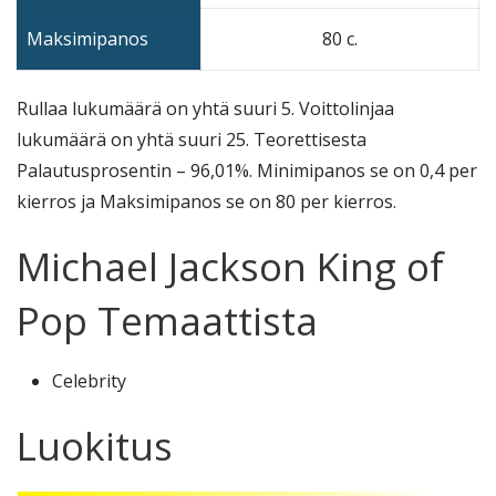
Maksimipanos
80 c.
Rullaa lukumäärä on yhtä suuri 5. Voittolinjaa
lukumäärä on yhtä suuri 25. Teorettisesta
Palautusprosentin – 96,01%. Minimipanos se on 0,4 per
kierros ja Maksimipanos se on 80 per kierros.
Michael Jackson King of
Pop Temaattista
Celebrity
Luokitus