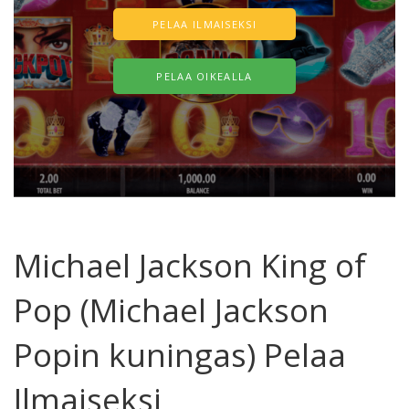
PELAA ILMAISEKSI
PELAA OIKEALLA
Michael Jackson King of
Pop (Michael Jackson
Popin kuningas) Pelaa
Ilmaiseksi