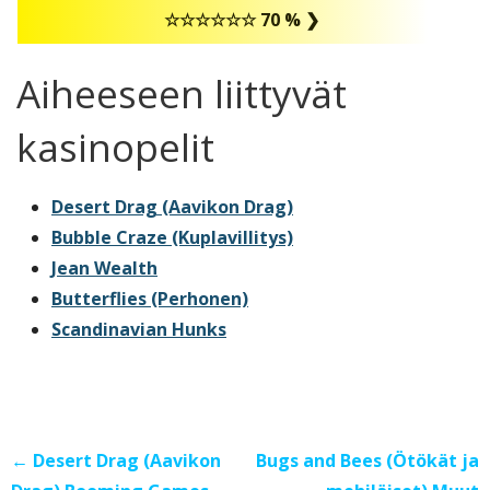
☆☆☆☆☆☆ 70 % ❯
Aiheeseen liittyvät
kasinopelit
Desert Drag (Aavikon Drag)
Bubble Craze (Kuplavillitys)
Jean Wealth
Butterflies (Perhonen)
Scandinavian Hunks
← Desert Drag (Aavikon
Bugs and Bees (Ötökät ja