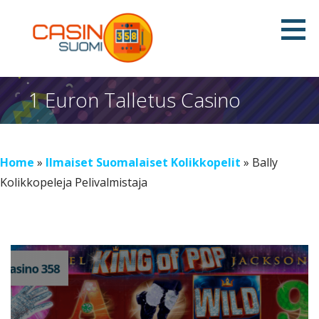
S
k
i
Suomi Casino 358
p
t
1 Euron Talletus Casino
o
c
o
Home
»
Ilmaiset Suomalaiset Kolikkopelit
»
Bally
n
Kolikkopeleja Pelivalmistaja
t
e
n
t