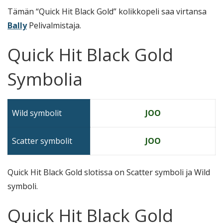
Tämän “Quick Hit Black Gold” kolikkopeli saa virtansa
Bally
Pelivalmistaja.
Quick Hit Black Gold
Symbolia
Wild symbolit
JOO
Scatter symbolit
JOO
Quick Hit Black Gold slotissa on Scatter symboli ja Wild
symboli.
Quick Hit Black Gold