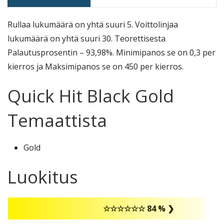
Rullaa lukumäärä on yhtä suuri 5. Voittolinjaa
lukumäärä on yhtä suuri 30. Teorettisesta
Palautusprosentin – 93,98%. Minimipanos se on 0,3 per
kierros ja Maksimipanos se on 450 per kierros.
Quick Hit Black Gold
Temaattista
Gold
Luokitus
☆☆☆☆☆☆ 84 % ❯