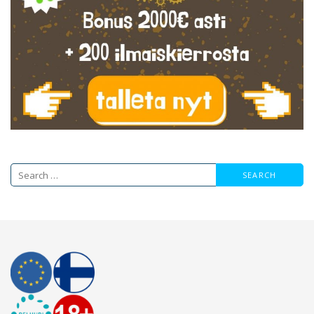
S
e
a
r
c
h
f
o