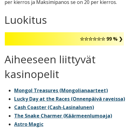
per kierros ja Maksimipanos se on 20 per kierros.
Luokitus
☆☆☆☆☆☆ 99 % ❯
Aiheeseen liittyvät
kasinopelit
Mongol Treasures (Mongolianaarteet)
Lucky Day at the Races (Onnenpäivä raveissa)
Cash Coaster (Cash-Lasinalunen)
The Snake Charmer (Käärmeenlumoaja)
Astro Magic