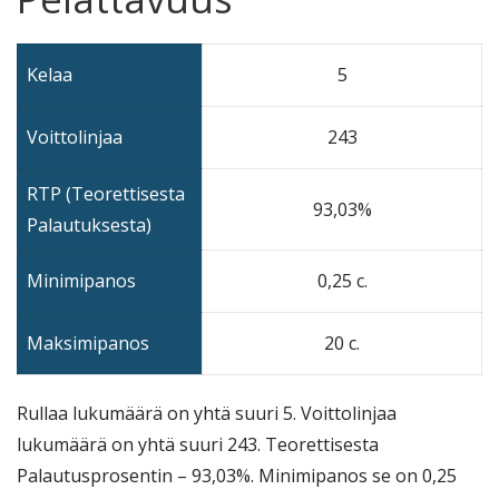
Kelaa
5
Voittolinjaa
243
RTP (Teorettisesta
93,03%
Palautuksesta)
Minimipanos
0,25 c.
Maksimipanos
20 c.
Rullaa lukumäärä on yhtä suuri 5. Voittolinjaa
lukumäärä on yhtä suuri 243. Teorettisesta
Palautusprosentin – 93,03%. Minimipanos se on 0,25