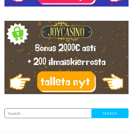
S
e
a