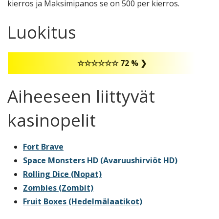
kierros ja Maksimipanos se on 500 per kierros.
Luokitus
☆☆☆☆☆☆ 72 % ❯
Aiheeseen liittyvät
kasinopelit
Fort Brave
Space Monsters HD (Avaruushirviöt HD)
Rolling Dice (Nopat)
Zombies (Zombit)
Fruit Boxes (Hedelmälaatikot)