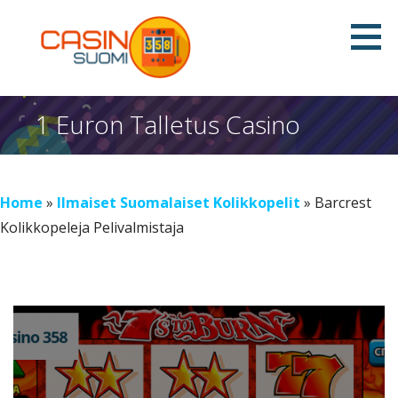
S
k
i
Suomi Casino 358
p
t
1 Euron Talletus Casino
o
c
o
Home
»
Ilmaiset Suomalaiset Kolikkopelit
»
Barcrest
n
Kolikkopeleja Pelivalmistaja
t
e
n
t