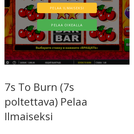
PELAA ILMAISEKSI
PELAA OIKEALLA
7s To Burn (7s
poltettava) Pelaa
Ilmaiseksi