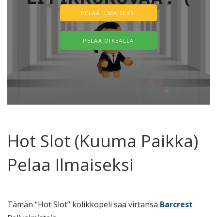
PELAA ILMAISEKSI
PELAA OIKEALLA
Hot Slot (Kuuma Paikka)
Pelaa Ilmaiseksi
Tämän “Hot Slot” kolikkopeli saa virtansa
Barcrest