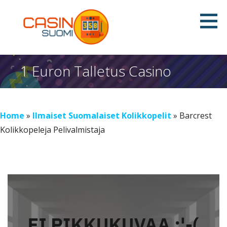
S
k
i
Suomi Casino 358
p
t
1 Euron Talletus Casino
o
c
o
Home
»
Ilmaiset Suomalaiset Kolikkopelit
»
Barcrest
n
Kolikkopeleja Pelivalmistaja
t
e
n
t