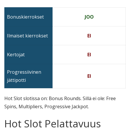
Bonuskierrokset
JOO
Ilmaiset kierrokset
EI
Kertojat
EI
Progressiivinen
EI
jättipotti
Hot Slot slotissa on: Bonus Rounds. Sillä ei ole: Free
Spins, Multipliers, Progressive Jackpot.
Hot Slot Pelattavuus