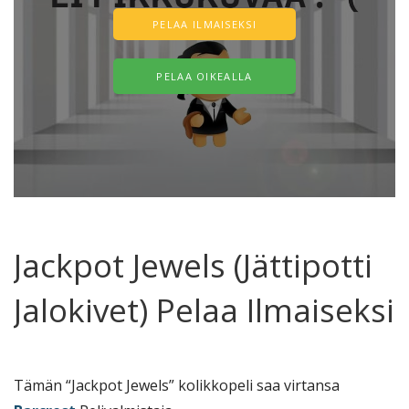
PELAA ILMAISEKSI
PELAA OIKEALLA
Jackpot Jewels (Jättipotti
Jalokivet) Pelaa Ilmaiseksi
Tämän “Jackpot Jewels” kolikkopeli saa virtansa