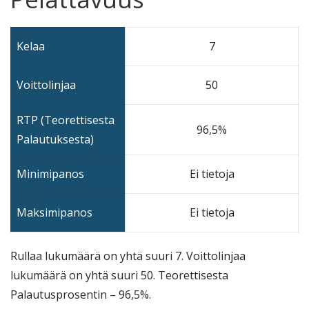
Kelaa
7
Voittolinjaa
50
RTP (Teorettisesta
96,5%
Palautuksesta)
Minimipanos
Ei tietoja
Maksimipanos
Ei tietoja
Rullaa lukumäärä on yhtä suuri 7. Voittolinjaa
lukumäärä on yhtä suuri 50. Teorettisesta
Palautusprosentin – 96,5%.