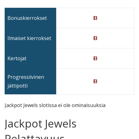
Bonuskierrokset
EI
Ilmaiset kierrokset
EI
Kertojat
EI
Progressiivinen
EI
jättipotti
Jackpot Jewels slotissa ei ole ominaisuuksia
Jackpot Jewels
Pelattavuus